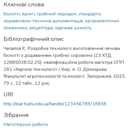
Ключові слова
біскотті
,
ерінгі
,
грибний порошок
,
стандарти
,
нормативно-технічна документація
,
органолептичні
показники
,
рецептура
,
харчова цінність
Бібліографічний опис
Чапалов Є. Розробка технології виготовлення печива
біскотті з додаванням грибної сировини (23 ХТД
12885038.02.25): кваліфікаційна робота магістра ОПП
181 «Харчові технології» / Кер. А. О. Демидова;
Факультет агротехнологій та екології. Запоріжжя, 2025.
79 с., 22 табл., 12 рис.
URI
http://elar.tsatu.edu.ua/handle/123456789/18858
Зібрання
Магістерські роботи