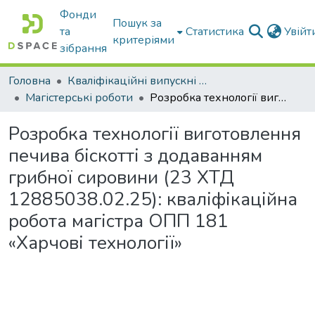
Фонди
Пошук за
та
Статистика
Увій
критеріями
зібрання
Головна
Кваліфікаційні випускні роботи бакалаврів і магістрів
Магістерські роботи
Розробка технології виготовлення печива біскотті з додаванням грибної сировини (23 ХТД 12885038.02.25): кваліфікаційна робота магістра ОПП 181 «Харчові технології»
Розробка технології виготовлення
печива біскотті з додаванням
грибної сировини (23 ХТД
12885038.02.25): кваліфікаційна
робота магістра ОПП 181
«Харчові технології»