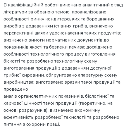
В кваліфікаційній роботі виконано аналітичний огляд
літератури за обраною темою, проаналізовано
особливості ринку кондитерських та борошняних
виробів з додаванням їстівних грибів, визначено
перспективні шляхи удосконалення таких продуктів;
визначено вимоги нормативних документів до
показників якості та безпеки печива; досліджено
особливості технологічного процесу виготовлення
біскотті та розроблено технологічну схему
виготовлення продукції з додаванням доступної
грибної сировини, обґрунтовано апаратурну схему
виробництва; виготовлено зразки такої продукції та
проведено
аналіз органолептичних показників, біологічної та
харчової цінності такої продукції (теоретично, на
основі розрахунків); визначено економічну
ефективність розробленої технології та розроблено
питання з охорони праці.