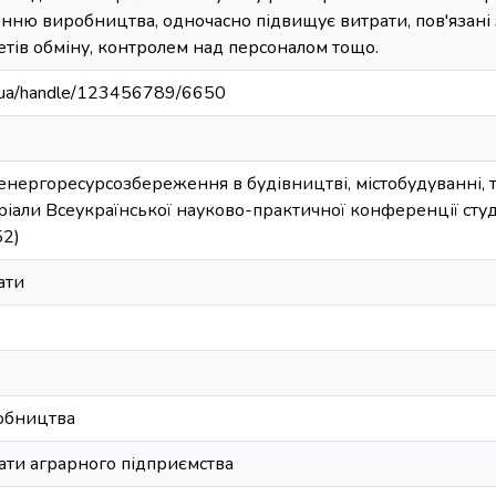
нню виробництва, одночасно підвищує витрати, пов'язані з
тів обміну, контролем над персоналом тощо.
edu.ua/handle/123456789/6650
енергоресурсозбереження в будівництві, містобудуванні,
еріали Всеукраїнської науково-практичної конференції сту
52)
ати
обництва
ати аграрного підприємства