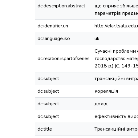
dc.description.abstract
що сприяє збільше
параметрів предме
dc.identifier.uri
http://elar.tsatu.
dc.language.iso
uk
Сучасні проблеми 
dc.relation.ispartofseries
господарстві: мат
2018 р.);(С. 149-1
dc.subject
трансакційні витр
dc.subject
кореляція
dc.subject
дохід
dc.subject
ефективність вир
dc.title
Трансакційні витр