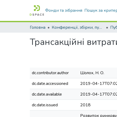
Фонди та зібрання
Пошук за крите
Головна
Конференції, збірки, публікації молодих вчених і здобувачів : магістрів, бакалаврів, аспірантів.
Трансакційні витра
dc.contributor.author
Шолох, Н. О.
dc.date.accessioned
2019-04-17T07:0
dc.date.available
2019-04-17T07:0
dc.date.issued
2018
Розвиток ринкови