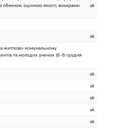
 обміном, оцінкою якості, вимірами
uk
uk
 та житлово-комунальному
дентів та молодих учених (6-8 грудня
uk
uk
uk
uk
uk