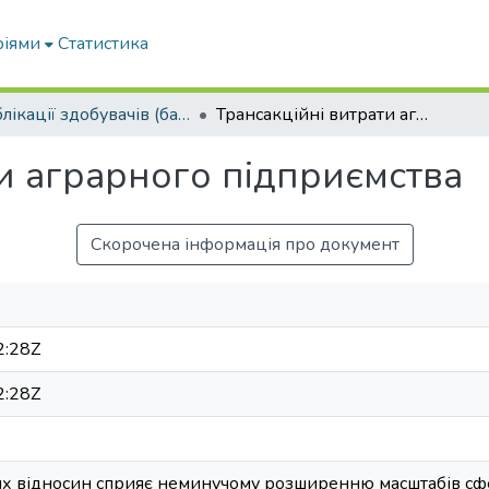
ріями
Статистика
Публікації здобувачів (бакалаврів. магістрів, аспірантів)
Трансакційні витрати аграрного підприємства
ти аграрного підприємства
Скорочена інформація про документ
2:28Z
2:28Z
х відносин сприяє неминучому розширенню масштабів сфер