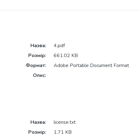
Назва:
4.pdf
Розмір:
661.02 KB
Формат:
Adobe Portable Document Format
Опис:
Назва:
license.txt
Розмір:
1.71 KB