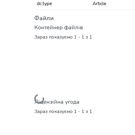
dc.type
Article
Файли
Контейнер файлів
Зараз показуємо
1 - 1 з 1
Вантажиться...
Ліцензійна угода
Зараз показуємо
1 - 1 з 1