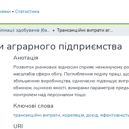
ріями
Статистика
Публікації здобувачів (бакалаврів. магістрів, аспірантів)
Трансакційні витрати аграрного підприємства
ти аграрного підприємства
Анотація
Розвиток ринкових відносин сприяє неминучому 
масштабів сфери обігу. Поглиблення поділу праці, щ
збільшенню виробництва, одночасно підвищує витрат
обміном, оцінкою якості, вимірами параметрів предм
контролем над персоналом тощо.
Ключові слова
трансакційні витрати
,
кореляція
,
дохід
,
ефективніст
URI