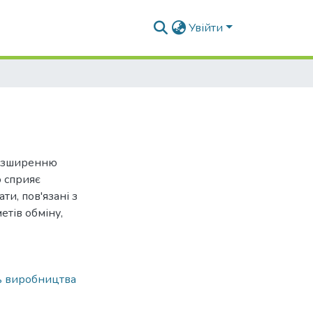
Увійти
розширенню
о сприяє
и, пов'язані з
етів обміну,
ь виробництва