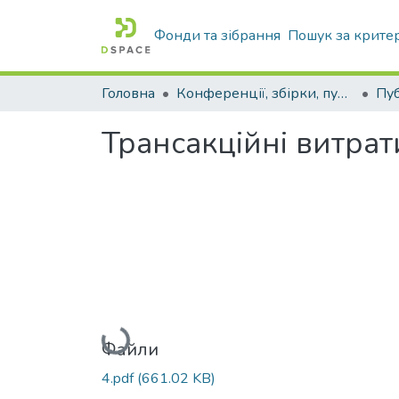
Фонди та зібрання
Пошук за крите
Головна
Конференції, збірки, публікації молодих вчених і здобувачів : магістрів, бакалаврів, аспірантів.
Трансакційні витра
Вантажиться...
Файли
4.pdf
(661.02 KB)