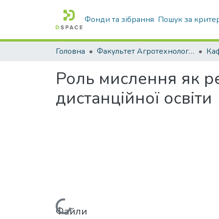
Фонди та зібрання
Пошук за крите
Головна
Факультет Агротехнологій та екології
Роль мислення як ре
дистанційної освіти
Файли