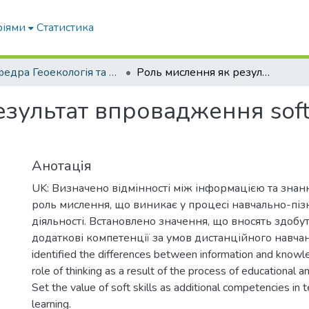
ріями
Статистика
Кафедра Геоекологія та землеустрій
Роль мислення як результат впровадження soft skills під час дистанційної освіти
зультат впровадження soft s
Анотація
UK: Визначено відмінності між інформацією та знан
роль мислення, що виникає у процесі навчально-піз
діяльності. Встановлено значення, що вносять здобуті s
додаткові компетенції за умов дистанційного навча
identified the differences between information and knowle
role of thinking as a result of the process of educational an
Set the value of soft skills as additional competencies in 
learning.