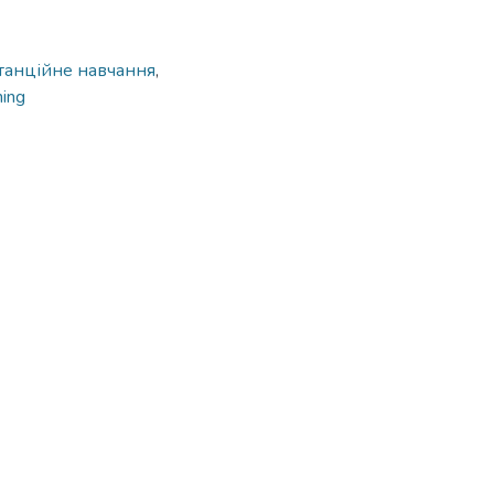
танційне навчання
,
ning