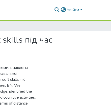
Увійти
kills під час
нями, виявлена
навальної
oft skills, як
ння. EN: We
dge, identified the
d cognitive activities.
terms of distance