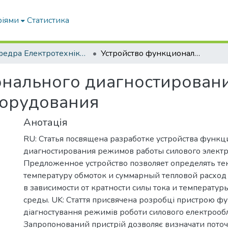
ріями
Статистика
Кафедра Електротехніки і електромеханіки ім. проф. В.В. Овчарова
Устройство функционального диагностирования режимов работы силового электрооборудования
онального диагностирован
борудования
Анотація
RU: Статья посвящена разработке устройства функ
диагностирования режимов работы силового элект
Предложенное устройство позволяет определять т
температуру обмоток и суммарный тепловой расход
в зависимости от кратности силы тока и температ
среды. UK: Стаття присвячена розробці пристрою ф
діагностування режимів роботи силового електрооб
Запропонований пристрій дозволяє визначати пото