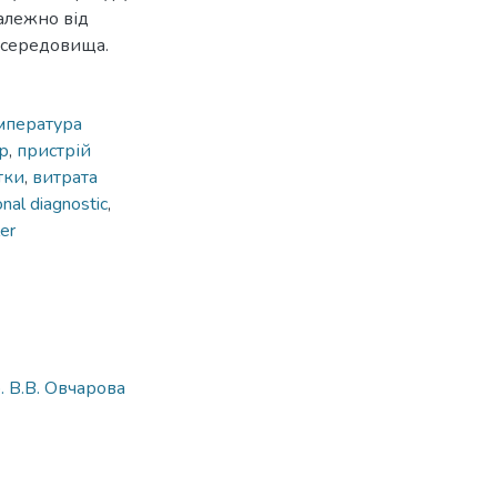
залежно від
 середовища.
мпература
р
,
пристрій
тки
,
витрата
onal diagnostic
,
ler
. В.В. Овчарова