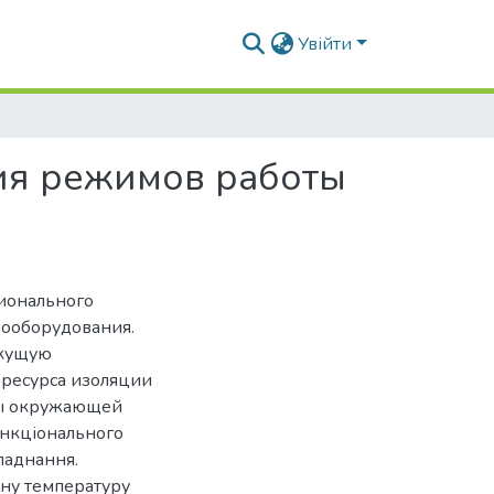
Увійти
ия режимов работы
ционального
рооборудования.
екущую
 ресурса изоляции
уры окружающей
ункціонального
ладнання.
чну температуру