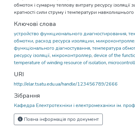
обмоток і сумарну теплову витрату ресурсу ізоляції 
кратності сили струму і температури навколишнього
Ключові слова
устройство функционального диагностирования
,
те
обмотки
,
расход ресурса изоляции
,
микроконтролле
функціонального діагностування
,
температура обмо
ресурсу ізоляції
,
мікроконтроллер
,
device of the functi
temperature of winding resource of isolation
,
microcontrol
URI
http://elar.tsatu.edu.ua/handle/123456789/2666
Зібрання
Кафедра Електротехніки і електромеханіки ім. проф
Повна інформація про документ