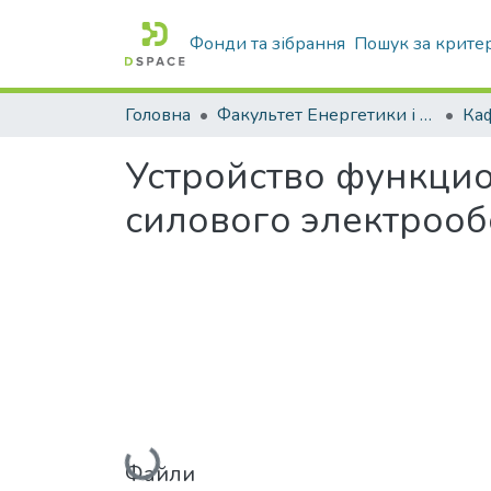
Фонди та зібрання
Пошук за крите
Головна
Факультет Енергетики і комп'ютерних технологій
Устройство функци
силового электроо
Вантажиться...
Файли