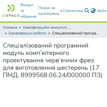
Фонди
Пошук за
та
Статистика
Увій
критеріями
зібрання
Головна
Кваліфікаційні випускні роботи бакалаврів і магістрів
Бакалаврські роботи
Спеціалізований програмний модуль комп’ютерного проектування черв’ячних фрез для виготовлення шестерень (17 ПМД. 8999568.06.24/000000 ПЗ)
Спеціалізований програмний
модуль комп’ютерного
проектування черв’ячних фрез
для виготовлення шестерень (17
ПМД. 8999568.06.24/000000 ПЗ)