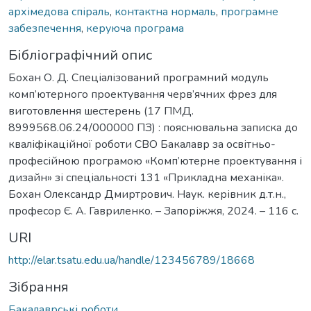
архімедова спіраль
,
контактна нормаль
,
програмне
забезпечення
,
керуюча програма
Бібліографічний опис
Бохан О. Д. Спеціалізований програмний модуль
комп’ютерного проектування черв’ячних фрез для
виготовлення шестерень (17 ПМД.
8999568.06.24/000000 ПЗ) : пояснювальна записка до
кваліфікаційної роботи СВО Бакалавр за освітньо-
професійною програмою «Комп’ютерне проектування і
дизайн» зі спеціальності 131 «Прикладна механіка».
Бохан Олександр Дмиртрович. Наук. керівник д.т.н.,
професор Є. А. Гавриленко. – Запоріжжя, 2024. – 116 с.
URI
http://elar.tsatu.edu.ua/handle/123456789/18668
Зібрання
Бакалаврські роботи