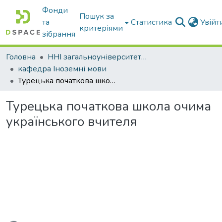
Фонди
Пошук за
та
Статистика
Увій
критеріями
зібрання
Головна
ННІ загальноуніверситетської підготовки
кафедра Іноземні мови
Турецька початкова школа очима українського вчителя
Турецька початкова школа очима
українського вчителя