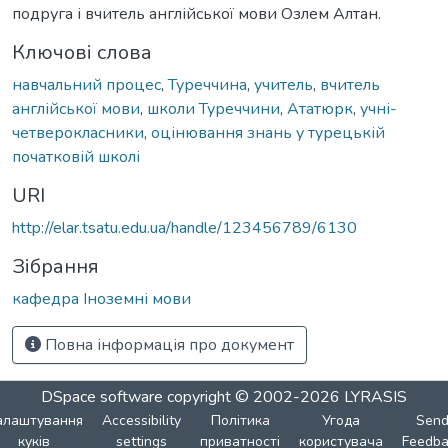
подруга і вчитель англійської мови Озлем Алтан.
Ключові слова
навчальний процес
,
Туреччина
,
учитель
,
вчитель
англійської мови
,
школи Туреччини
,
Ататюрк
,
учні-
четверокласники
,
оцінювання знань у турецькій
початковій школі
URI
http://elar.tsatu.edu.ua/handle/123456789/6130
Зібрання
кафедра Іноземні мови
Повна інформація про документ
DSpace software
copyright © 2002-2026
LYRASIS
алаштування
Accessibility
Політика
Угода
Sen
куків
settings
приватності
користувача
Feedba