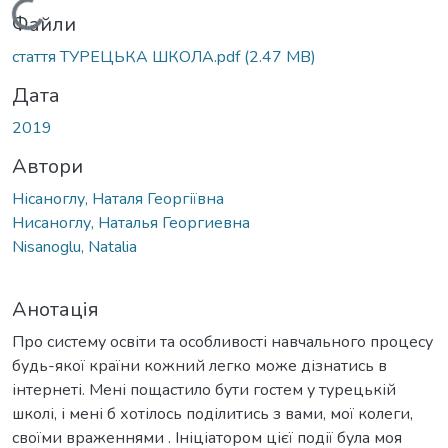
Вантажиться...
Файли
стаття ТУРЕЦЬКА ШКОЛА.pdf
(2.47 MB)
Дата
2019
Автори
Нісаноглу, Наталя Георгіївна
Нисаноглу, Наталья Георгиевна
Nisanoglu, Natalia
Анотація
Про систему освіти та особливості навчального процесу
будь-якої країни кожний легко може дізнатись в
інтернеті. Мені пощастило бути гостем у турецькій
школі, і мені б хотілось поділитись з вами, мої колеги,
своїми враженнями . Ініціатором цієї події була моя