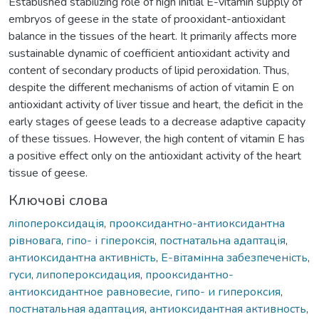
Established stabilizing role of high initial E-vitamin supply of
embryos of geese in the state of prooxidant-antioxidant
balance in the tissues of the heart. It primarily affects more
sustainable dynamic of coefficient antioxidant activity and
content of secondary products of lipid peroxidation. Thus,
despite the different mechanisms of action of vitamin E on
antioxidant activity of liver tissue and heart, the deficit in the
early stages of geese leads to a decrease adaptive capacity
of these tissues. However, the high content of vitamin E has
a positive effect only on the antioxidant activity of the heart
tissue of geese.
Ключові слова
ліпопероксидація
,
прооксидантно-антиоксидантна
рівновага
,
гіпо- і гіпероксія
,
постнатальна адаптація
,
антиоксидантна активність
,
Е-вітамінна забезпеченість
,
гуси
,
липопероксидация
,
прооксидантно-
антиоксидантное равновесие
,
гипо- и гипероксия
,
постнатальная адаптация
,
антиоксидантная активность
,