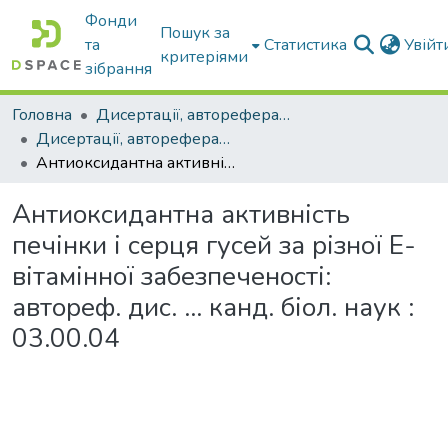
Фонди
Пошук за
та
Статистика
Увій
критеріями
зібрання
Головна
Дисертації, автореферати дисертацій
Дисертації, автореферати дисертацій
Антиоксидантна активність печінки і серця гусей за різної Е-вітамінної забезпеченості: автореф. дис. ... канд. біол. наук : 03.00.04
Антиоксидантна активність
печінки і серця гусей за різної Е-
вітамінної забезпеченості:
автореф. дис. ... канд. біол. наук :
03.00.04