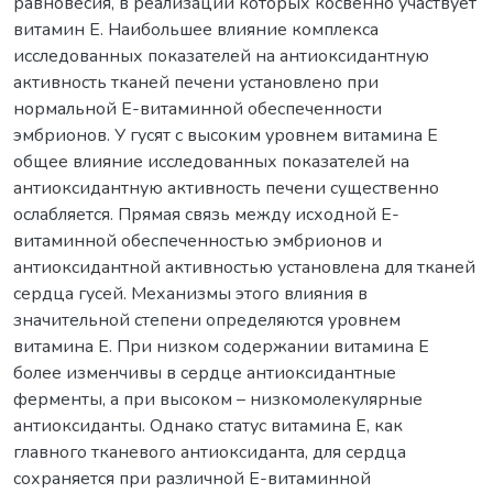
равновесия, в реализации которых косвенно участвует
витамин Е. Наибольшее влияние комплекса
исследованных показателей на антиоксидантную
активность тканей печени установлено при
нормальной Е-витаминной обеспеченности
эмбрионов. У гусят с высоким уровнем витамина Е
общее влияние исследованных показателей на
антиоксидантную активность печени существенно
ослабляется. Прямая связь между исходной Е-
витаминной обеспеченностью эмбрионов и
антиоксидантной активностью установлена для тканей
сердца гусей. Механизмы этого влияния в
значительной степени определяются уровнем
витамина Е. При низком содержании витамина Е
более изменчивы в сердце антиоксидантные
ферменты, а при высоком – низкомолекулярные
антиоксиданты. Однако статус витамина Е, как
главного тканевого антиоксиданта, для сердца
сохраняется при различной Е-витаминной