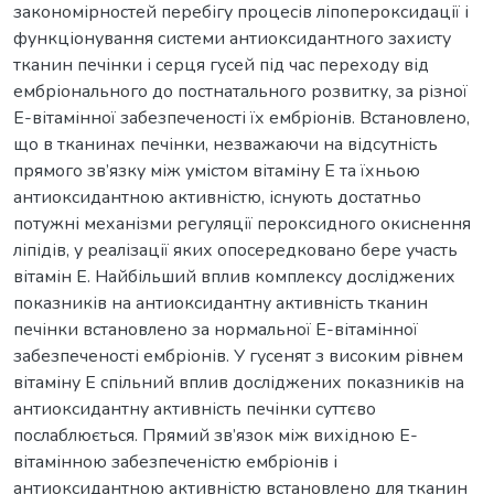
закономірностей перебігу процесів ліпопероксидації і
функціонування системи антиоксидантного захисту
тканин печінки і серця гусей під час переходу від
ембріонального до постнатального розвитку, за різної
Е-вітамінної забезпеченості їх ембріонів. Встановлено,
що в тканинах печінки, незважаючи на відсутність
прямого зв’язку між умістом вітаміну Е та їхньою
антиоксидантною активністю, існують достатньо
потужні механізми регуляції пероксидного окиснення
ліпідів, у реалізації яких опосередковано бере участь
вітамін Е. Найбільший вплив комплексу досліджених
показників на антиоксидантну активність тканин
печінки встановлено за нормальної Е-вітамінної
забезпеченості ембріонів. У гусенят з високим рівнем
вітаміну Е спільний вплив досліджених показників на
антиоксидантну активність печінки суттєво
послаблюється. Прямий зв’язок між вихідною Е-
вітамінною забезпеченістю ембріонів і
антиоксидантною активністю встановлено для тканин