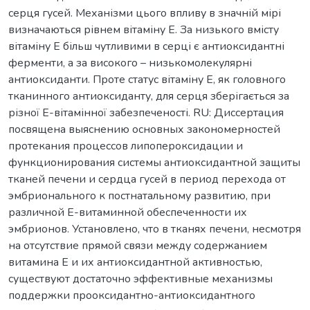
серця гусей. Механізми цього впливу в значній мірі
визначаються рівнем вітаміну Е. За низького вмісту
вітаміну Е більш чутливими в серці є антиоксидантні
ферменти, а за високого – низькомолекулярні
антиоксиданти. Проте статус вітаміну Е, як головного
тканинного антиоксиданту, для серця зберігається за
різної Е-вітамінної забезпеченості. RU: Диссертация
посвящена выяснению основных закономерностей
протекания процессов липопероксидации и
функционирования системы антиоксидантной защиты
тканей печени и сердца гусей в период перехода от
эмбрионального к постнатальному развитию, при
различной Е-витаминной обеспеченности их
эмбрионов. Установлено, что в тканях печени, несмотря
на отсутствие прямой связи между содержанием
витамина Е и их антиоксидантной активностью,
существуют достаточно эффективные механизмы
поддержки прооксидантно-антиоксидантного