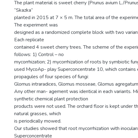
The plant material is sweet cherry (Prunus avium L./Prunu
“Skazka”
planted in 2015 at 7 × 5 m. The total area of the experimen
The experiment was
designed as a randomized complete block with two variants,
Each replicate
contained 4 sweet cherry trees. The scheme of the exper
follows: 1) Control – no
mycorrhization; 2) mycorrhization of roots by symbiotic fun
used MycoAp- play Superconcentrate 10, which contains 
propagules of four species of fungi:
Glomus intraradices, Glomus mosseae, Glomus agregatum
Any other man- agement was identical in each variants. Mine
synthetic chemical plant protection
products were not used. The orchard floor is kept under th
natural grasses, which
is periodically mowed.
Our studies showed that root mycorrhization with inocul
Superconcentrate