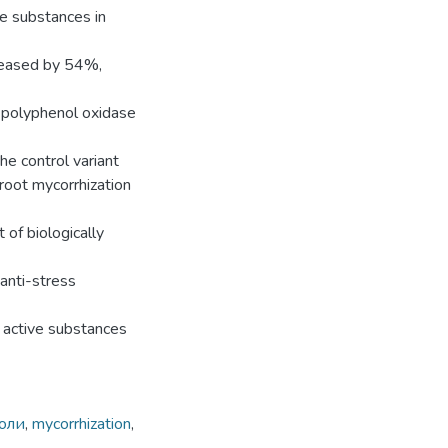
ve substances in
creased by 54%,
, polyphenol oxidase
e control variant
 root mycorrhization
 of biologically
 anti-stress
y active substances
оли
,
mycorrhization
,