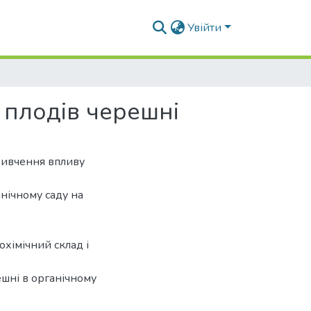
Увійти
д плодів черешні
вивчення впливу
анічному саду на
охімічний склад і
шні в органічному