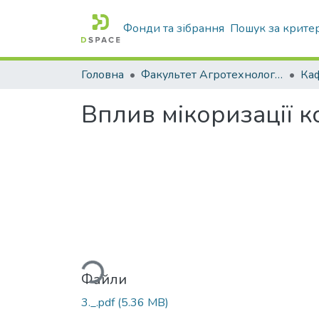
Фонди та зібрання
Пошук за крите
Головна
Факультет Агротехнологій та екології
Вплив мікоризації к
Вантажиться...
Файли
3._.pdf
(5.36 MB)