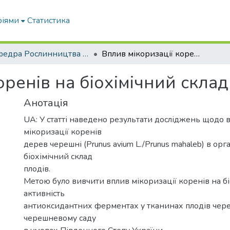
ріями
Статистика
Кафедра Рослинництва та садівництва ім. професора В.В. Калитки
Вплив мікоризації коренів на біохімічний склад плодів черешні
оренів на біохімічний скла
Анотація
UA: У статті наведено результати досліджень щодо 
мікоризації коренів
дерев черешні (Prunus avium L./Prunus mahaleb) в орг
біохімічний склад
плодів.
Метою було вивчити вплив мікоризації коренів на бі
активність
антиоксидантних ферментах у тканинах плодів чере
черешневому саду