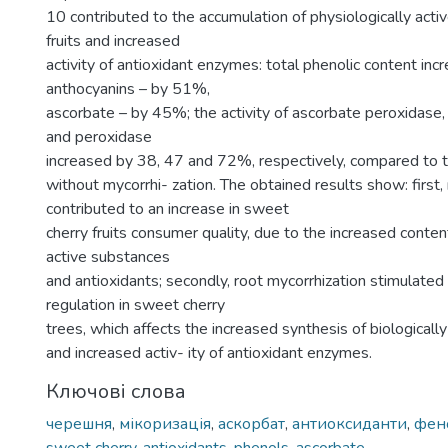
10 contributed to the accumulation of physiologically acti
fruits and increased
activity of antioxidant enzymes: total phenolic content in
anthocyanins – by 51%,
ascorbate – by 45%; the activity of ascorbate peroxidase
and peroxidase
increased by 38, 47 and 72%, respectively, compared to th
without mycorrhi- zation. The obtained results show: first,
contributed to an increase in sweet
cherry fruits consumer quality, due to the increased content
active substances
and antioxidants; secondly, root mycorrhization stimulated
regulation in sweet cherry
trees, which affects the increased synthesis of biologicall
and increased activ- ity of antioxidant enzymes.
Ключові слова
черешня
,
мікоризація
,
аскорбат
,
антиоксиданти
,
фен