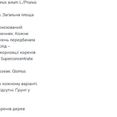
us avium L./Prunus
м. Загальна площа
домізований
ореннях. Кожне
джень передбачала
слід –
коризації коренів
Superconcentrate
osseae, Glomus
у кожному варіанті.
дсутні. Ґрунт у
оренів дерев