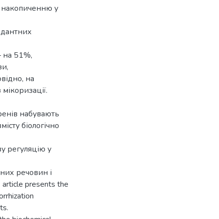
а накопиченню у
идантних
– на 51%,
зи,
відно, на
 мікоризації.
оренів набувають
місту біологічно
ву регуляцію у
вних речовин і
article presents the
orrhization
ts.