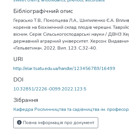
sweet cherry
,
antioxidants
,
phenols
,
ascorbate
Бібліографічний опис
Герасько Т.В., Покопцева Л.А., Шипиленко Є.А. Вплив
коренів на біохімічний склад плодів черешні. Таврі
вісник. Серія: Сільськогосподарські науки / ДВНЗ Х
державний аграрний університет. Херсон: Видавни
«Гельветика», 2022. Вип. 123. С.32-40.
URI
http://elar.tsatu.edu.ua/handle/123456789/16499
DOI
10.32851/2226-0099.2022.123.5
Зібрання
Кафедра Рослинництва та садівництва ім. професора
Повна інформація про документ