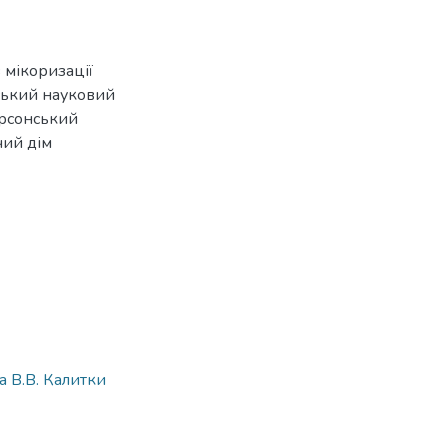
 мікоризації
йський науковий
ерсонський
чий дім
 В.В. Калитки