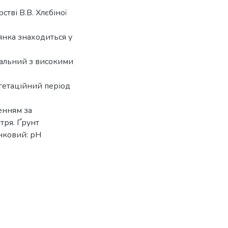
тві В.В. Хлєбіної
лянка знаходиться у
тальний з високими
егетаційний період
енням за
тря. Ґрунт
нковий: рН