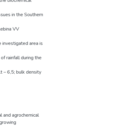
 the biochemical
issues in the Southern
lebina VV
e investigated area is
f rainfall during the
t – 6,5; bulk density
al and agrochemical
 growing