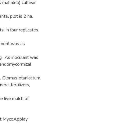
s mahaleb) cultivar
tal plot is 2 ha.
 in four replicates.
iment was as
gi. As inoculant was
endomycorrhizal
, Glomus etunicatum.
ral fertilizers,
e live mulch of
ant MycoApplay