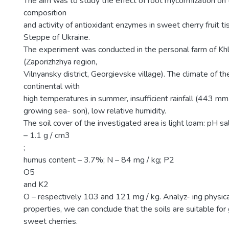
The aim was to study the effect of root mycorrhization on
composition
and activity of antioxidant enzymes in sweet cherry fruit t
Steppe of Ukraine.
The experiment was conducted in the personal farm of Kh
(Zaporizhzhya region,
Vilnyansky district, Georgievske village). The climate of th
continental with
high temperatures in summer, insufficient rainfall (443 mm o
growing sea- son), low relative humidity.
The soil cover of the investigated area is light loam: pH sal
– 1.1 g / cm3
;
humus content – 3.7%; N – 84 mg / kg; P2
O5
and K2
O – respectively 103 and 121 mg / kg. Analyz- ing physic
properties, we can conclude that the soils are suitable for
sweet cherries.