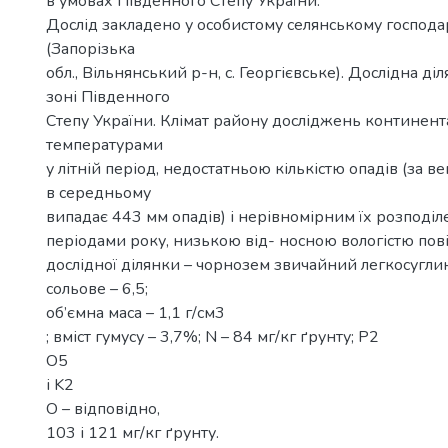
в умовах Південного Степу України.
Дослід закладено у особистому селянському господарс
(Запорізька
обл., Вільнянський р-н, с. Георгієвське). Дослідна ді
зоні Південного
Степу України. Клімат району досліджень континен
температурами
у літній період, недостатньою кількістю опадів (за в
в середньому
випадає 443 мм опадів) і нерівномірним їх розподіл
періодами року, низькою від- носною вологістю пові
дослідної ділянки – чорнозем звичайний легкосугли
сольове – 6,5;
об’ємна маса – 1,1 г/см3
; вміст гумусу – 3,7%; N – 84 мг/кг ґрунту; P2
O5
і K2
O – відповідно,
103 і 121 мг/кг ґрунту.