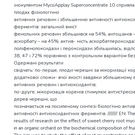
інокулянтом MycoApplay Superconcentrate 10 сприял
плодах фізіологічно
активних речовин і збільшенню активності антиокс
ферментів: загальний вміст
фенольних речовин збільшився на 54%, антоціанів 
аскорбату – на 45%; актив- ність аскорбатпероксида
поліфенолоксидази і пероксидази збільшилась, відпо
38, 47 і 72% порівняно з контрольним варіантом без
Одержані результати
свідчать: по-перше, плоди черешні за мікоризації к
додаткової спожи- вчої якості завдяки збільшеному в
активних речовин і антиоксидантів;
по-друге, мікоризація коренів стимулює антистресо
дерев черешні, що
позначається на посиленому синтезі біологічно акти
активності антиоксидантних ферментів. //////// EN: The 
results of research on the effect of sweet cherry root myc
in an organic orchard on the biochemical composition of frui