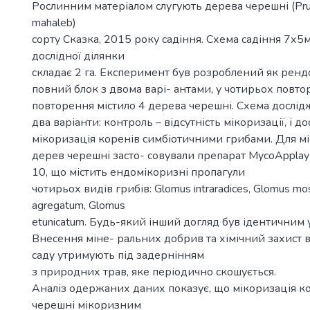
Рослинним матеріалом слугують дерева черешні (Prun
mahaleb)
сорту Сказка, 2015 року садіння. Схема садіння 7х5
дослідної ділянки
складає 2 га. Експеримент був розроблений як рен
повний блок з двома варі- антами, у чотирьох повт
повторення містило 4 дерева черешні. Схема дослі
два варіанти: контроль – відсутність мікоризації, і до
мікоризація коренів симбіотичними грибами. Для мі
дерев черешні засто- совували препарат MycoApplay 
10, що містить ендомікоризні пропагули
чотирьох видів грибів: Glomus intraradices, Glomus m
agregatum, Glomus
etunicatum. Будь-який інший догляд був ідентичним 
Внесення міне- ральних добрив та хімічний захист ві
саду утримують під задернінням
з природних трав, яке періодично скошується.
Аналіз одержаних даних показує, що мікоризація к
черешні мікоризним