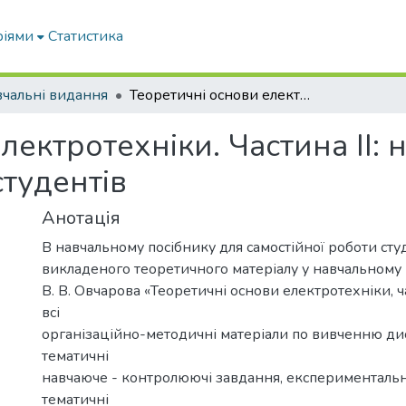
ріями
Статистика
чальні видання
Теоретичні основи електротехніки. Частина ІІ: навч. посібник для самостійної роботи студентів
лектротехніки. Частина ІІ: 
студентів
Анотація
В навчальному посібнику для самостійної роботи студ
викладеного теоретичного матеріалу у навчальному
В. В. Овчарова «Теоретичні основи електротехніки, 
всі
організаційно-методичні матеріали по вивченню ди
тематичні
навчаюче - контролюючі завдання, експериментальн
тематичні