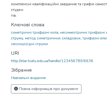
комплексні кваліфікаційні завдання та графік самос
студен
тів.
Ключові слова
симетричні трифазні кола
,
несимеотричні трифазні 
струму
,
метод симетричних складових
,
трифазні еле
несинусоїдні струми
URI
http://elar.tsatu.edu.ua/handle/123456789/6636
Зібрання
Навчальні видання
Повна інформація про документ