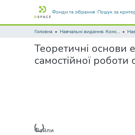
Фонди та зібрання
Пошук за крите
Головна
Навчальні видання. Конспекти лекцій
Нав
Теоретичні основи е
самостійної роботи 
Вантажиться...
Файли