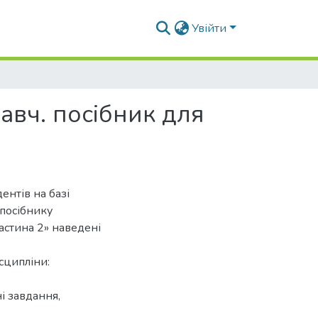
Увійти
навч. посібник для
ентів на базі
 посібнику
частина 2» наведені
сципліни:
і завдання,