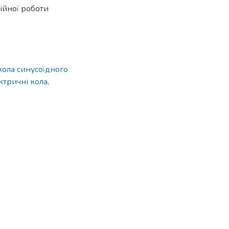
тійної роботи
кола синусоїдного
ктричні кола
,