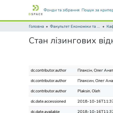
Фонди та зібрання
Пошук за крите
Головна
Факультет Економіки та бізнесу
Стан лізингових від
dc.contributor.author
Плаксін, Олег Ана
dc.contributor.author
Плаксин, Олег Ан
dc.contributor.author
Plaksin, Oleh
dc.date.accessioned
2018-10-16T11:3
dc.date.available
2018-10-16T11:3