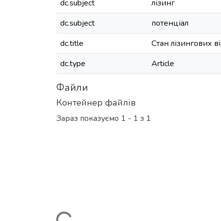
dc.subject
лізинг
dc.subject
потенціал
dc.title
Стан лізингових ві
dc.type
Article
Файли
Контейнер файлів
Зараз показуємо
1 - 1 з 1
Вантажиться...