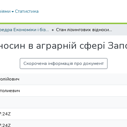
ріями
Статистика
Кафедра Економіки і бізнесу
Стан лізингових відносин в аграрній сфері Запорізької області
носин в аграрній сфері Запо
Скорочена інформація про документ
толійович
атолиевич
7:24Z
7:24Z