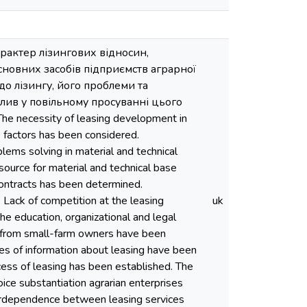
рактер лізингових відносин,
основних засобів підприємств аграрної
до лізингу, його проблеми та
плив у повільному просуванні цього
 necessity of leasing development in
e factors has been considered.
blems solving in material and technical
source for material and technical base
contracts has been determined.
 Lack of competition at the leasing
uk
he education, organizational and legal
ng from small-farm owners have been
rces of information about leasing have been
cess of leasing has been established. The
ice substantiation agrarian enterprises
nterdependence between leasing services