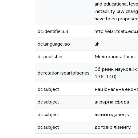
and educational level
instability, law chang
have been proposed
dc.identifier.uri
http://elar.tsatu.
dc.language.iso
uk
dc.publisher
Мелітополь: Люкс
Збірник наукових 
dc.relation.ispartofseries
136-140)
dc.subject
національна екон
dc.subject
аграрна сфера
dc.subject
лізингодавець
dc.subject
договір лізингу