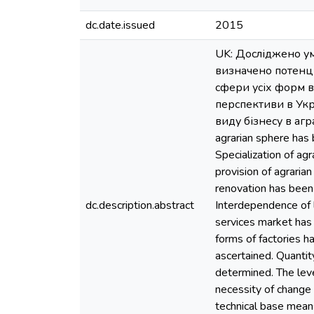
dc.date.issued
2015
UK: Досліджено у
визначено потенці
сфери усіх форм в
перспективи в Укр
виду бізнесу в агр
agrarian sphere has 
Specialization of ag
provision of agraria
renovation has been
dc.description.abstract
Interdependence of l
services market has 
forms of factories h
ascertained. Quantit
determined. The leve
necessity of change 
technical base means