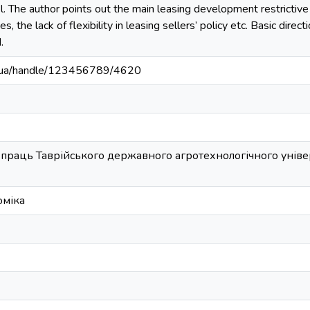
. The author points out the main leasing development restrictive f
es, the lack of flexibility in leasing sellers’ policy etc. Basic direc
.
edu.ua/handle/123456789/4620
праць Таврійського державного агротехнологічного універс
оміка