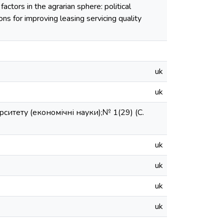
actors in the agrarian sphere: political
tions for improving leasing servicing quality
uk
uk
итету (економічні науки);№ 1(29) (С.
uk
uk
uk
uk