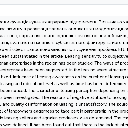
мови функціонування аграрних підприємств. Визначено ха
ал лізингу в реалізації завдань оновлення і модернізації 
ласності, і проаналізовано відношення сільгоспвиробників 
аїні, визначена наявність суб’єктивного фактору та його в
арній сфері. Запропоновано шляхи усунення проблем. EN: The
been substantiated in the article. Leasing sensitivity to subjectiv
rarian enterprises in the region has been studied. The ways of pro
n enterprises have been suggested. In the leasing share structure 
 fixed. Influence of leasing awareness on the number of leasing 
easing and education level as well as time has been determined.
been noticed. The character of leasing perception depending on t
as been investigated. The reasons of negative attitude to leasi
y and quality of information on leasing is unsatisfactory. The sou
l of landowners eagerness to take part in partnership in the pro
in leasing sellers and agrarian producers was determined. The cho
 was defined. It has been found out that there is the lack of i