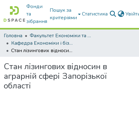
Фонди
Пошук за
та
Статистика
Увій
критеріями
зібрання
Головна
Факультет Економіки та бізнесу
Кафедра Економіки і бізнесу
Стан лізингових відносин в аграрній сфері Запорізької області
Стан лізингових відносин в
аграрній сфері Запорізької
області