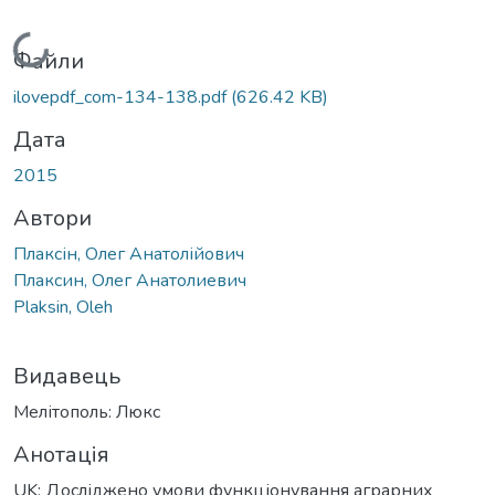
Вантажиться...
Файли
ilovepdf_com-134-138.pdf
(626.42 KB)
Дата
2015
Автори
Плаксін, Олег Анатолійович
Плаксин, Олег Анатолиевич
Plaksin, Oleh
Видавець
Мелітополь: Люкс
Анотація
UK: Досліджено умови функціонування аграрних