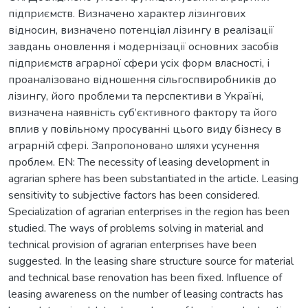
підприємств. Визначено характер лізингових
відносин, визначено потенціал лізингу в реалізації
завдань оновлення і модернізації основних засобів
підприємств аграрної сфери усіх форм власності, і
проаналізовано відношення сільгоспвиробників до
лізингу, його проблеми та перспективи в Україні,
визначена наявність суб’єктивного фактору та його
вплив у повільному просуванні цього виду бізнесу в
аграрній сфері. Запропоновано шляхи усунення
проблем. EN: The necessity of leasing development in
agrarian sphere has been substantiated in the article. Leasing
sensitivity to subjective factors has been considered.
Specialization of agrarian enterprises in the region has been
studied. The ways of problems solving in material and
technical provision of agrarian enterprises have been
suggested. In the leasing share structure source for material
and technical base renovation has been fixed. Influence of
leasing awareness on the number of leasing contracts has