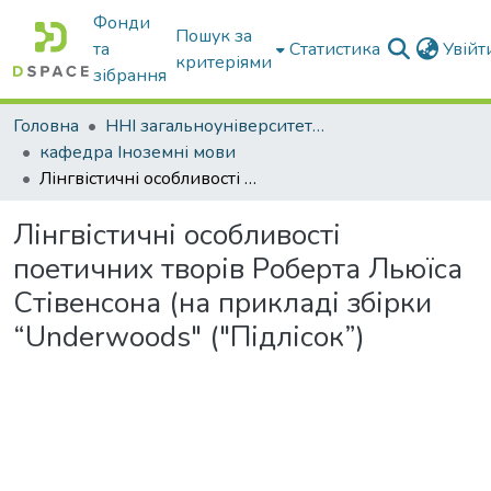
Фонди
Пошук за
та
Статистика
Увій
критеріями
зібрання
Головна
ННІ загальноуніверситетської підготовки
кафедра Іноземні мови
Лінгвістичні особливості поетичних творів Роберта Льюїса Стівенсона (на прикладі збірки “Underwoods" ("Підлісок”)
Лінгвістичні особливості
поетичних творів Роберта Льюїса
Стівенсона (на прикладі збірки
“Underwoods" ("Підлісок”)