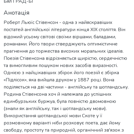
Бял ГРАД-БГ
Анотація
Роберт Льюїс Стівенсон - одна з найяскравіших
постатей англійської літератури кінця XIX століття. Він
відомий усьому світові своїми віршами, баладами,
романами. Його твори стверджують оптимістичне
прагнення до торжества високих моральних ідеалів.
Поезія Стівенсона відрізняється щирістю, сердечністю
та вимогливим пошуком нових засобів виразності.
Однією з найцікавіших збірок його поезій є збірка
«Підлісок», яка вийшла друком у 1887 році. Вона
поділяється на дві частини - англійську та шотландську.
Родина Стівенсона хоч й належала до успішних
единбурзьких буржуа, була повністю двомовною
(знали як англійську, так і шотландську мови).
Використання шотландської мови Скоте у її
розмовному варіанті ніби розковує поета, дає йому
свободу, простоту та природній, органічний зв'язок з