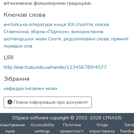
вітчизняною фольклорною традицією.
Ключові слова
англійська література кінця XIX століття
,
поезія
Стівенсона
,
збірка «Підлісок»
,
використання
шотландської мови Скоте
,
редупліковані слова
,
прямий
порядок слів
URI
http://elar.tsatu.edu.ua/handle/123456789/4577
Зібрання
кафедра Іноземні мови
Повна інформація про документ
DSpace software
copyright © 2002-2026
LYRASIS
алаштування
Accessibility
Політика
Угода
Sen
куків
settings
приватності
користувача
Feedba