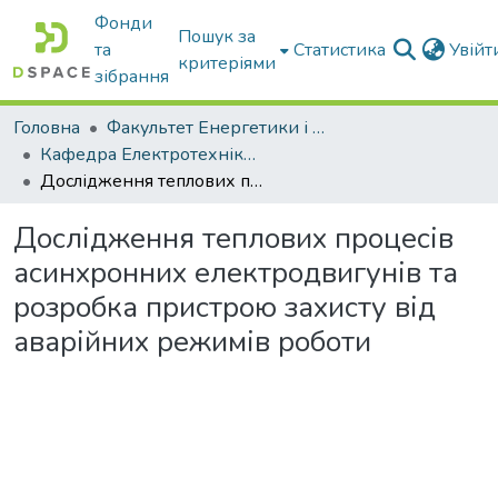
Фонди
Пошук за
та
Статистика
Увій
критеріями
зібрання
Головна
Факультет Енергетики і комп'ютерних технологій
Кафедра Електротехніки і електромеханіки ім. проф. В.В. Овчарова
Дослідження теплових процесів асинхронних електродвигунів та розробка пристрою захисту від аварійних режимів роботи
Дослідження теплових процесів
асинхронних електродвигунів та
розробка пристрою захисту від
аварійних режимів роботи