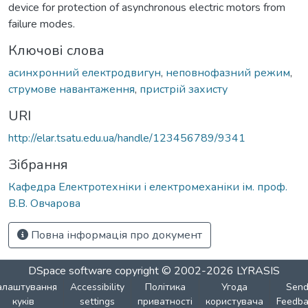
device for protection of asynchronous electric motors from
failure modes.
Ключові слова
асинхронний електродвигун
,
неповнофазний режим
,
струмове навантаження
,
пристрій захисту
URI
http://elar.tsatu.edu.ua/handle/123456789/9341
Зібрання
Кафедра Електротехніки і електромеханіки ім. проф.
В.В. Овчарова
Повна інформація про документ
DSpace software
copyright © 2002-2026
LYRASIS
алаштування
Accessibility
Політика
Угода
Sen
куків
settings
приватності
користувача
Feedba