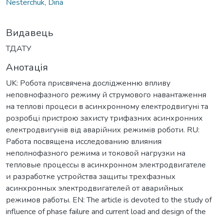
Nesterchuk, Dina
Видавець
ТДАТУ
Анотація
UK: Робота присвячена дослідженню впливу
неповнофазного режиму й струмового навантаження
на теплові процеси в асинхронному електродвигуні та
розробці пристрою захисту трифазних асинхронних
електродвигунів від аварійних режимів роботи. RU:
Работа посвящена исследованию влияния
неполнофазного режима и токовой нагрузки на
тепловые процессы в асинхронном электродвигателе
и разработке устройства защиты трехфазных
асинхронных электродвигателей от аварийных
режимов работы. EN: The article is devoted to the study of
influence of phase failure and current load and design of the