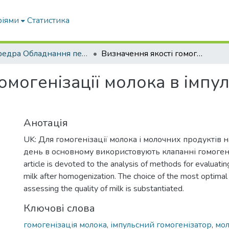
ріями
Статистика
кафедра Обладнання переробних і харчових виробництв ім. професора Ф.Ю. Ялпачика
Визначення якості гомогенізації молока в імпульсному гомогенізаторі
омогенізації молока в імпу
Анотація
UK: Для гомогенізації молока і молочних продуктів 
день в основному використовують клапанні гомогені
article is devoted to the analysis of methods for evaluating
milk after homogenization. The choice of the most optima
assessing the quality of milk is substantiated.
Ключові слова
гомогенізація молока
,
імпульсний гомогенізатор
,
мо