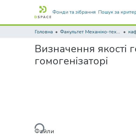
Фонди та зібрання
Пошук за крите
Головна
Факультет Механіко-технологічний
Визначення якості г
гомогенізаторі
Вантажиться...
Файли