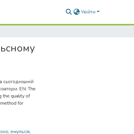
Увійти
льсному
на сьогоднішній
затори. EN: The
 the quality of
l method for
локо
,
емульсія
,