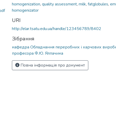
homogenization
,
quality assessment
,
milk
,
fatglobules
,
em
homogenizator
pdf
URI
http://elar.tsatu.edu.ua/handle/123456789/8402
Зібрання
кафедра Обладнання переробних і харчових виробн
професора Ф.Ю. Ялпачика
Повна інформація про документ