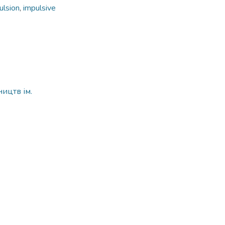
ulsion
,
impulsive
ицтв ім.