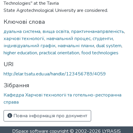
Technologies" at the Tavria
State Agrotechnological University are considered.
Ключові слова
дуальна система
,
вища освіта
,
практичнанапрвленість
,
харчові технології
,
навчальний процес
,
студенти
,
індивідуальний графік
,
навчальні плани
,
dual system
,
higher education
,
practical orientation
,
food technologies
URI
http://elar.tsatu.edu.ua/handle/123456789/4059
Зібрання
Кафедра Харчові технологіі та готельно-ресторанна
справа
Повна інформація про документ
DSpace software
copyright © 2002-2026
LYRASIS