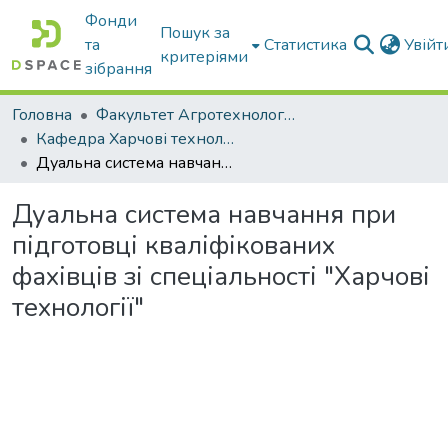
Фонди
Пошук за
та
Статистика
Увій
критеріями
зібрання
Головна
Факультет Агротехнологій та екології
Кафедра Харчові технологіі та готельно-ресторанна справа
Дуальна система навчання при підготовці кваліфікованих фахівців зі спеціальності "Харчові технології"
Дуальна система навчання при
підготовці кваліфікованих
фахівців зі спеціальності "Харчові
технології"