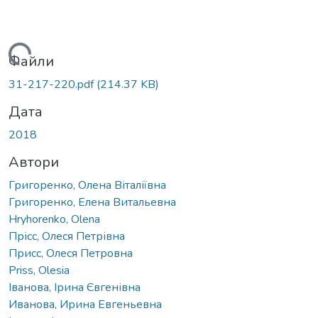
антажиться...
Файли
31-217-220.pdf
(214.37 KB)
Дата
2018
Автори
Григоренко, Олена Віталіївна
Григоренко, Елена Витальевна
Hryhorenko, Olena
Прісс, Олеся Петрівна
Присс, Олеся Петровна
Priss, Olesia
Іванова, Ірина Євгенівна
Иванова, Ирина Евгеньевна