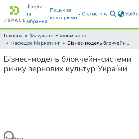
Фонди
Пошук за
та
Статистика
Увій
критеріями
зібрання
Головна
Факультет Економіки та бізнесу
Кафедра Маркетинг
Бізнес-модель блокчейн-системи ринку зернових культур України
Бізнес-модель блокчейн-системи
ринку зернових культур України
ться...