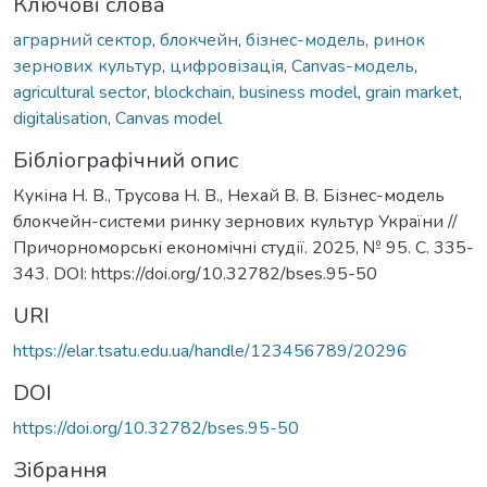
Ключові слова
аграрний сектор
,
блокчейн
,
бізнес-модель
,
ринок
зернових культур
,
цифровізація
,
Сanvas-модель
,
agricultural sector
,
blockchain
,
business model
,
grain market
,
digitalisation
,
Canvas model
Бібліографічний опис
Кукіна Н. В., Трусова Н. В., Нехай В. В. Бізнес-модель
блокчейн-системи ринку зернових культур України //
Причорноморські економічні студії. 2025, № 95. С. 335-
343. DOI: https://doi.org/10.32782/bses.95-50
URI
https://elar.tsatu.edu.ua/handle/123456789/20296
DOI
https://doi.org/10.32782/bses.95-50
Зібрання