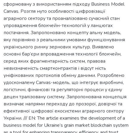
сформовану з використанням підходу Business Model
Canvas. Розгля нуто особливості цифровізації
аграрного сектору та проаналізовано сучасний стан
упровадження блокчейн-технологій у ланцюгах
постачання. Запропоновано концепту альну модель,
яку порівняно з реальними умовами функціонування
українського ринку зернових культур. Виявлено
основні бар’єри впровадження технології блокчейн,
серед яких фрагментарність систем, правова
невизначеність смартконтрактів і відсут ність
уніфікованих протоколів обміну даними. Розроблено
удосконалену Сanvas-модель, що інтегрує виробничі,
логістичні, фінансові та регуляторні процеси у єдину
децен тралізовану систему. Запропонована концепція
визначає напрями переходу до прозорої, довірчої та
ефективної цифрової екосистеми аграрного сектору
України. /// EN: The article examines the development of a
business model for Ukraine’s grain market blockchain system
as a tool for enhancing transparency, efficiency, and trust