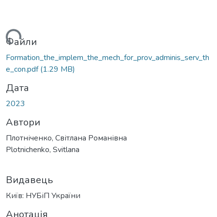
иться...
Файли
Formation_the_implem_the_mech_for_prov_adminis_serv_th
e_con.pdf
(1.29 MB)
Дата
2023
Автори
Плотніченко, Світлана Романівна
Plotnichenko, Svitlana
Видавець
Київ: НУБіП України
Анотація