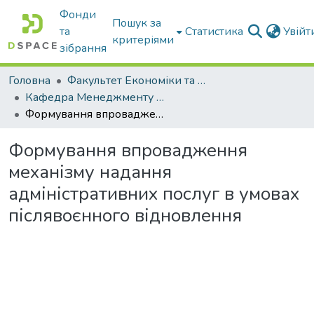
Фонди
Пошук за
та
Статистика
Увій
критеріями
зібрання
Головна
Факультет Економіки та бізнесу
Кафедра Менеджменту та публічного адміністрування
Формування впровадження механізму надання адміністративних послуг в умовах післявоєнного відновлення
Формування впровадження
механізму надання
адміністративних послуг в умовах
післявоєнного відновлення