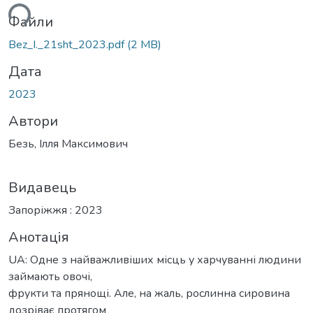
ься...
Файли
Bez_I._21sht_2023.pdf
(2 MB)
Дата
2023
Автори
Безь, Ілля Максимович
Видавець
Запоріжжя : 2023
Анотація
UA: Одне з найважливіших місць у харчуванні людини
займають овочі,
фрукти та прянощі. Але, на жаль, рослинна сировина
дозріває протягом