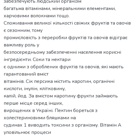
забезпечують людський організм
багатьма вітамінами, мінеральними елементами,
харчовими волокнами тощо.
Споживання великої кількості свіжих фруктів та овочів
є сезонним, тому
промисловість з переробки фруктів та овочів відіграє
важливу роль у
безпосередньому забезпеченні населення корисні
інгредієнти. Соки та нектари
є одними з оброблених фруктів та овочів, які мають
гарантований вміст
вітамінів. Сік персика містить каротин, органічні
кислоти, інулін, клітковину,
калій, йод. За вмістом каротину фрукти займають
перше місце серед інших,
вирощених в Україні. Пектин бореться з
холестериновими бляшками на
судинах 1 виводить токсини з організму. Вітамін А
уповільнює процеси