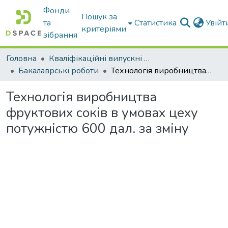
Фонди
Пошук за
та
Статистика
Увій
критеріями
зібрання
Головна
Кваліфікаційні випускні роботи бакалаврів і магістрів
Бакалаврські роботи
Технологія виробництва фруктових соків в умовах цеху потужністю 600 дал. за зміну
Технологія виробництва
фруктових соків в умовах цеху
потужністю 600 дал. за зміну