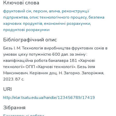
Ключові слова
фруктовий сік
,
персик
,
алича
,
реконструкції
підприємтва
,
опис технологічного процесу
,
безпека
харчових продуктів
,
економічні розрахунки
,
продуктові розрахунки
Бібліографічний опис
Безь І. М. Технологія виробництва фруктових соків в
умовах цеху потужністю 600 дал. за зміну :
кваліфікаційна робота бакалавра 181 «Харчові
технології» ОПП «Харчові технології». Безь Ілля
Максимович. Керівник доц. Н. Загорко. Запоріжжя,
2023. 87 с.
URI
http://elar.tsatu.edu.ua/handle/123456789/17419
Зібрання
Бакалаврські роботи