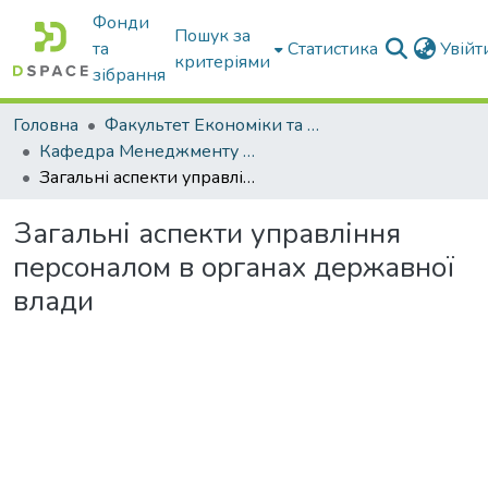
Фонди
Пошук за
та
Статистика
Увій
критеріями
зібрання
Головна
Факультет Економіки та бізнесу
Кафедра Менеджменту та публічного адміністрування
Загальні аспекти управління персоналом в органах державної влади
Загальні аспекти управління
персоналом в органах державної
влади