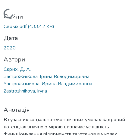
Вантажиться...
Файли
Серых.pdf
(433.42 KB)
Дата
2020
Автори
Сєрих, Д. А.
Застрожнікова, Ірина Володимирівна
Застрожникова, Ирина Владимировна
Zastrozhnikova, Iryna
Анотація
В сучасних соціально-економічних умовах кадровий
потенціал значною мірою визначає успішність
функціонування підприємств та установ в умовах