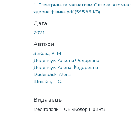
1. Електрика та магнетизм. Оптика. Атомна 
ядерна фізика.pdf
(595.96 KB)
Дата
2021
Автори
Зикова, К. М.
Дяденчук, Альона Федорівна
Дяденчук, Алена Федоровна
Diadenchuk, Alona
Шишкін, Г. О.
Видавець
Мелітополь : ТОВ «Колор Принт»