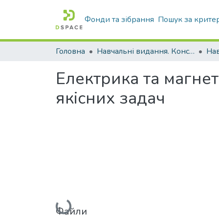
Фонди та зібрання
Пошук за крите
Головна
Навчальні видання. Конспекти лекцій
Нав
Електрика та магнет
якісних задач
Вантажиться...
Файли