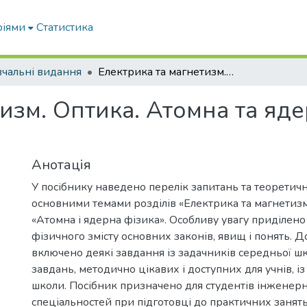
ріями
Статистика
чальні видання
Електрика та магнетизм. Оптика. Атомна та ядерна фізика: збірник якісних задач
изм. Оптика. Атомна та яде
Анотація
У посібнику наведено перелік запитань та теоретич
основними темами розділів «Електрика та магнетизм
«Атомна і ядерна фізика». Особливу увагу приділен
фізичного змісту основних законів, явищ і понять. Д
включено деякі завдання із задачників середньої шк
завдань, методично цікавих і доступних для учнів, із
школи. Посібник призначено для студентів інженер
спеціальностей при підготовці до практичних занят