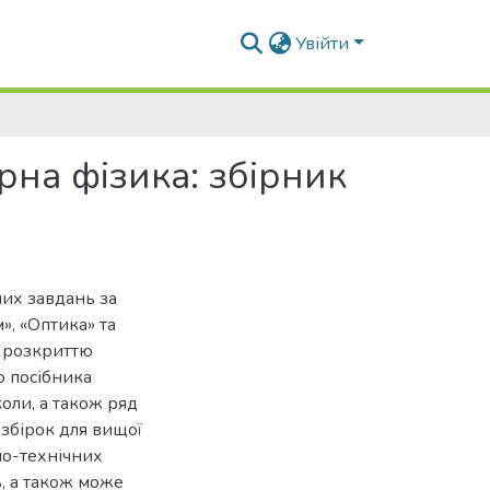
Увійти
рна фізика: збірник
них завдань за
», «Оптика» та
о розкриттю
о посібника
оли, а також ряд
 збірок для вищої
но-технічних
ь, а також може