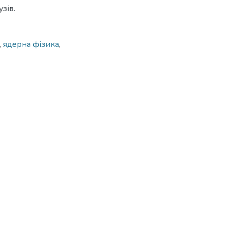
зів.
,
ядерна фізика
,