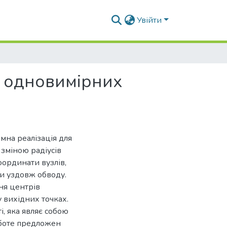
Увійти
 одновимірних
мна реалізація для
зміною радіусів
ординати вузлів,
ни уздовж обводу.
ня центрів
 вихідних точках.
, яка являє собою
аботе предложен