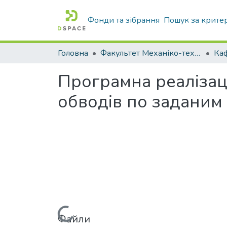
Фонди та зібрання
Пошук за крите
Головна
Факультет Механіко-технологічний
Програмна реаліза
обводів по заданим
Файли