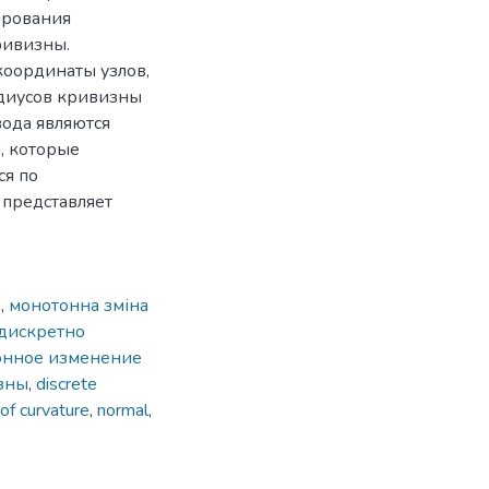
ирования
ривизны.
оординаты узлов,
адиусов кривизны
ода являются
, которые
ся по
 представляет
а
,
монотонна зміна
дискретно
онное изменение
зны
,
discrete
f curvature
,
normal
,