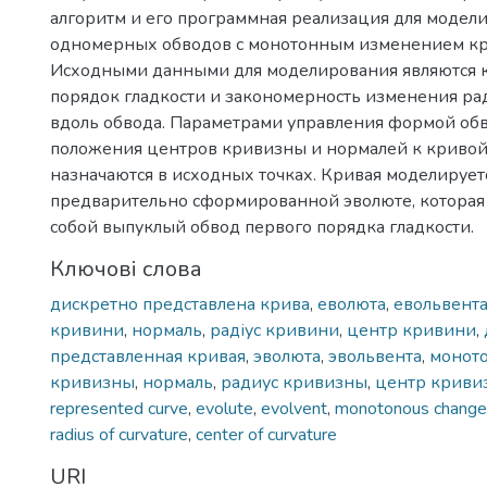
алгоритм и его программная реализация для модел
одномерных обводов с монотонным изменением к
Исходными данными для моделирования являются к
порядок гладкости и закономерность изменения р
вдоль обвода. Параметрами управления формой обв
положения центров кривизны и нормалей к кривой
назначаются в исходных точках. Кривая моделирует
предварительно сформированной эволюте, которая
собой выпуклый обвод первого порядка гладкости.
Ключові слова
дискретно представлена крива
,
еволюта
,
евольвент
кривини
,
нормаль
,
радіус кривини
,
центр кривини
,
представленная кривая
,
эволюта
,
эвольвента
,
монот
кривизны
,
нормаль
,
радиус кривизны
,
центр криви
represented curve
,
evolute
,
evolvent
,
monotonous changeo
radius of curvature
,
center of curvature
URI