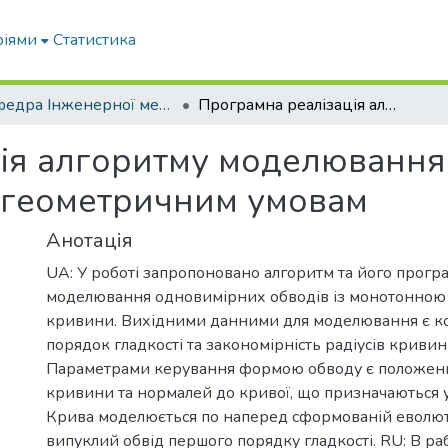
ріями
Статистика
Кафедра Інженерної механіки та комп'ютерного проектування
Програмна реалізація алгоритму моделювання одновимірних обводів по заданим геометричним умовам
ція алгоритму моделювання
 геометричним умовам
Анотація
UA: У роботі запропоновано алгоритм та його програ
моделювання одновимірних обводів із монотонною 
кривини. Вихідними данними для моделювання є ко
порядок гладкості та закономірність радіусів криви
Параметрами керування формою обводу є положен
кривини та нормалей до кривої, що призначаються у
Крива моделюється по наперед сформованій еволюті
випуклий обвід першого порядку гладкості. RU: В р