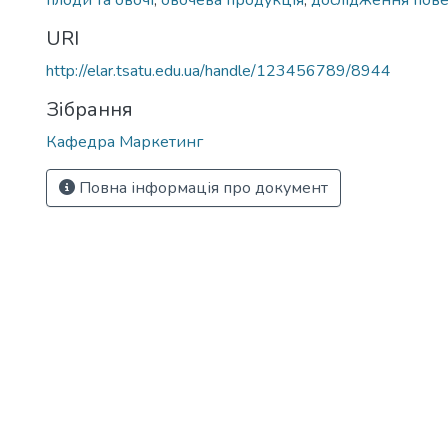
плоди та овочі
,
овочева продукція
,
дослідження пове
URI
http://elar.tsatu.edu.ua/handle/123456789/8944
Зібрання
Кафедра Маркетинг
Повна інформація про документ