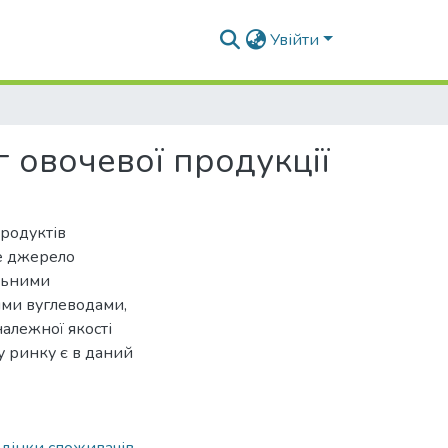
Увійти
 овочевої продукції
продуктів
е джерело
льними
ими вуглеводами,
алежної якості
у ринку є в даний