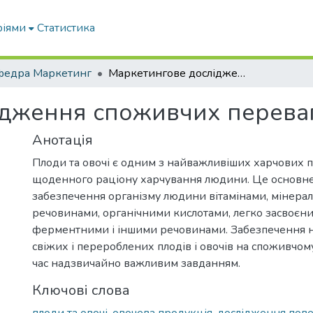
ріями
Статистика
федра Маркетинг
Маркетингове дослідження споживчих переваг овочевої продукції
дження споживчих переваг
Анотація
Плоди та овочі є одним з найважливіших харчових 
щоденного раціону харчування людини. Це основн
забезпечення організму людини вітамінами, мінера
речовинами, органічними кислотами, легко засвоєн
ферментними і іншими речовинами. Забезпечення н
свіжих і перероблених плодів і овочів на споживчом
час надзвичайно важливим завданням.
Ключові слова