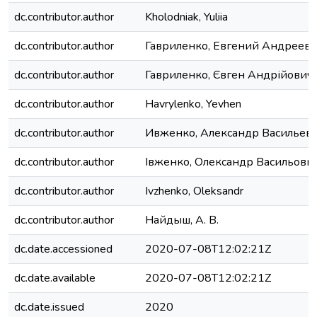
dc.contributor.author
Kholodniak, Yuliia
dc.contributor.author
Гавриленко, Евгений Андреев
dc.contributor.author
Гавриленко, Євген Андрійович
dc.contributor.author
Havrylenko, Yevhen
dc.contributor.author
Ивженко, Александр Васильев
dc.contributor.author
Івженко, Олександр Васильови
dc.contributor.author
Ivzhenko, Oleksandr
dc.contributor.author
Найдыш, А. В.
dc.date.accessioned
2020-07-08T12:02:21Z
dc.date.available
2020-07-08T12:02:21Z
dc.date.issued
2020