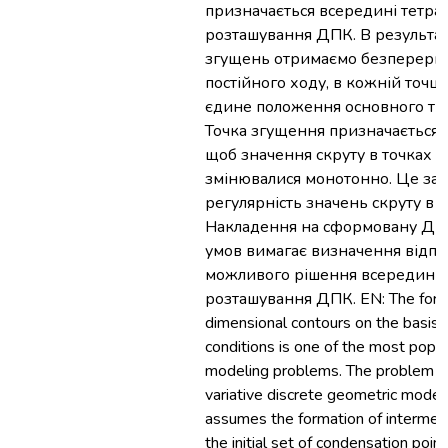
призначається всередині тетра
розташування ДПК. В результат
згущень отримаємо безперерв
постійного ходу, в кожній точці 
єдине положення основного тр
Точка згущення призначається 
щоб значення скруту в точках 
змінювалися монотонно. Це за
регулярність значень скруту в т
Накладення на сформовану ДП
умов вимагає визначення відпов
можливого рішення всередині 
розташування ДПК. EN: The forma
dimensional contours on the basis 
conditions is one of the most popu
modeling problems. The problem is
variative discrete geometric model
assumes the formation of intermedi
the initial set of condensation poin