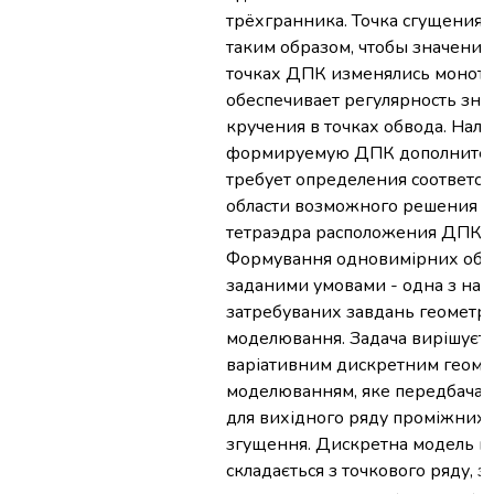
трёхгранника. Точка сгущения 
таким образом, чтобы значения
точках ДПК изменялись моното
обеспечивает регулярность зн
кручения в точках обвода. Нал
формируемую ДПК дополнител
требует определения соответс
области возможного решения в
тетраэдра расположения ДПК. 
Формування одновимірних обво
заданими умовами - одна з най
затребуваних завдань геометр
моделювання. Задача вирішуєт
варіативним дискретним геом
моделюванням, яке передбача
для вихідного ряду проміжних 
згущення. Дискретна модель к
складається з точкового ряду, 