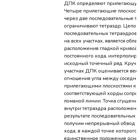
ДПК определяют прилегающую 
Четыре прилегающие плоскост
через две последовательные то
ограничивают тетраэдр. Цепоч
последовательных тетраэдров,
на всех участках, является обла
расположения гладкой кривой
постоянного хода, интерполи
исходный точечный ряд. Круче
участках ДПК оценивается вел
отношения угла между соседн
прилегающими плоскостями к 
соответствующей хорды сопр
ломаной линии. Точка сгущения
внутри тетраэдра расположени
результате последовательных 
получим непрерывный обвод п
хода, в каждой точке которого 
единственное положение осно