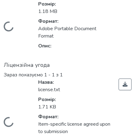
Розмір:
1.18 MB
Формат:
ься...
Adobe Portable Document
Format
Опис:
Ліцензійна угода
Зараз показуємо
1 - 1 з 1
Назва:
license.txt
Розмір:
1.71 KB
Формат:
ься...
Item-specific license agreed upon
to submission