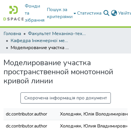
Фонди
Пошук за
та
Статистика
Увій
критеріями
зібрання
Головна
Факультет Механіко-технологічний
Кафедра Інженерної механіки та комп'ютерного проектування
Моделирование участка пространственной монотонной кривой линии
Моделирование участка
пространственной монотонной
кривой линии
Скорочена інформація про документ
dc.contributor.author
Холодняк, Юлія Володимирівна
dc.contributor.author
Холодняк, Юлия Владимировна