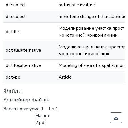
dc.subject
radius of curvature
dc.subject
monotone change of characteristic
Моделирование участка простр
dc.title
монотонной кривой линии
Моделювання ділянки просторо
dc.title.alternative
монотонної кривої лінії
dc.title.alternative
Modeling of area of a spatial mon
dc.type
Article
Файли
Контейнер файлів
Зараз показуємо
1 - 1 з 1
Назва:
2.pdf