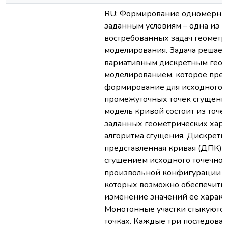
RU: Формирование одномерных
заданным условиям – одна из 
востребованных задач геометр
моделирования. Задача решает
вариативным дискретным геом
моделированием, которое пред
формирование для исходного 
промежуточных точек сгущения
модель кривой состоит из точеч
заданных геометрических хара
алгоритма сгущения. Дискретн
представленная кривая (ДПК) 
сгущением исходного точечног
произвольной конфигурации по
которых возможно обеспечить
изменение значений ее характ
Монотонные участки стыкуются
точках. Каждые три последова