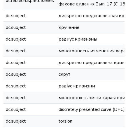
dc.relation.ispartofseries
фахове видання;Вып. 17 (С. 13
dc.subject
дискретно представленная кри
dc.subject
кручение
dc.subject
радиус кривизны
dc.subject
монотонность изменения хара
dc.subject
дискретно представлена крива
dc.subject
скрут
dc.subject
радіус кривизни
dc.subject
монотонність зміни характерис
dc.subject
discretely presented curve (DPC)
dc.subject
torsion