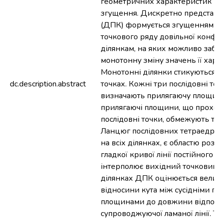
геометричних характеристик і 
згущення. Дискретно представ
(ДПК) формується згущенням в
точкового ряду довільної конфі
ділянкам, на яких можливо заб
монотонну зміну значень її хар
Монотонні ділянки стикуються 
dc.description.abstract
точках. Кожні три послідовні т
визначають прилягаючу площин
прилягаючі площини, що проход
послідовні точки, обмежують те
Ланцюг послідовних тетраедрів
на всіх ділянках, є областю роз
гладкої кривої лінії постійного х
інтерполює вихідний точковий 
ділянках ДПК оцінюється вел
відносини кута між сусідніми 
площинами до довжини відпов
супроводжуючої ламаної лінії. 