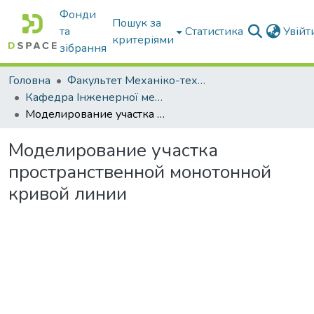
Фонди
Пошук за
та
Статистика
Увій
критеріями
зібрання
Головна
Факультет Механіко-технологічний
Кафедра Інженерної механіки та комп'ютерного проектування
Моделирование участка пространственной монотонной кривой линии
Моделирование участка
пространственной монотонной
кривой линии