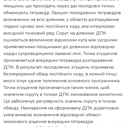
площини, що проходять через дві послідовні точки,
обмежують тетраедр. Ланцюг послідовних тетраедрів,
визначених на всіх ділянках, є областю розташування
гладкої кривої лінії постійного ходу, яка інтерполює
вихідний точковий ряд. Скрут на ділянках ДПК
оцінюється величиною відносини кута між сусідніми
прилягаючими площинами до довжини відповідної
хорди супроводжуючої ламаної лінії. Точка згущення
призначається всередині тетраедра розташування
ДПК. В результаті послідовних згущень отримаємо
безперервний обвід постійного ходу, в кожній точці
якого існує єдине положення основного тригранника.
Точка згущення призначається таким чином, щоб
значення скруту в точках ДПК змінювалися монотонно.
Це забезпечує регулярність значень скруту в точках
обводу. Накладення на сформовану ДПК додаткових
умов вимагає визначення відповідної області
можливого рішення всередині тетраедра