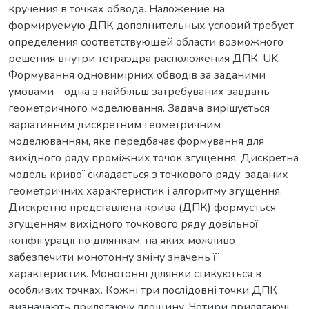
кручения в точках обвода. Наложение на
формируемую ДПК дополнительных условий требует
определения соответствующей области возможного
решения внутри тетраэдра расположения ДПК. UK:
Формування одновимірних обводів за заданими
умовами - одна з найбільш затребуваних завдань
геометричного моделювання. Задача вирішується
варіативним дискретним геометричним
моделюванням, яке передбачає формування для
вихідного ряду проміжних точок згущення. Дискретна
модель кривої складається з точкового ряду, заданих
геометричних характеристик і алгоритму згущення.
Дискретно представлена крива (ДПК) формується
згущенням вихідного точкового ряду довільної
конфігурації по ділянкам, на яких можливо
забезпечити монотонну зміну значень її
характеристик. Монотонні ділянки стикуються в
особливих точках. Кожні три послідовні точки ДПК
визначають прилягаючу площину. Чотири прилягаючі