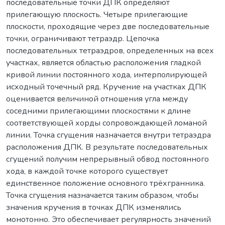
последовательные точки ДПК определяют
прилегающую плоскость. Четыре прилегающие
плоскости, проходящие через две последовательные
точки, ограничивают тетраэдр. Цепочка
последовательных тетраэдров, определенных на всех
участках, является областью расположения гладкой
кривой линии постоянного хода, интерполирующей
исходный точечный ряд. Кручение на участках ДПК
оценивается величиной отношения угла между
соседними прилегающими плоскостями к длине
соответствующей хорды сопровождающей ломаной
линии. Точка сгущения назначается внутри тетраэдра
расположения ДПК. В результате последовательных
сгущений получим непрерывный обвод постоянного
хода, в каждой точке которого существует
единственное положение основного трёхгранника.
Точка сгущения назначается таким образом, чтобы
значения кручения в точках ДПК изменялись
монотонно. Это обеспечивает регулярность значений