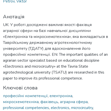
Petrov, Viktor
Анотація
UK: У роботі досліджені важливі якості фахівця
аграрної сфери на базі навчальної дисципліни
«Електроніка та мікросхемотехніка», яка викладається в
Таврійському державному агротехнологічному
університету (ТДАТУ) для вдосконалення його
професійної компетенції. EN: The important qualities of an
agrarian sector specialist based on educational discipline
«Electronics and microcircuitry» at the Tavria State
agrotechnological university (TSATU) are researched in this
paper to improve its professional competence.
Ключові слова
професійні компетенції
,
електроніка
,
мікросхемотехніка
,
фахівець
,
аграрна сфера
,
professional competencies
,
electronics
,
microcircuitry
,