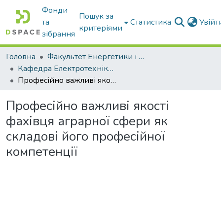
Фонди
Пошук за
та
Статистика
Увій
критеріями
зібрання
Головна
Факультет Енергетики і комп'ютерних технологій
Кафедра Електротехніки і електромеханіки ім. проф. В.В. Овчарова
Професійно важливі якості фахівця аграрної сфери як складові його професійної компетенції
Професійно важливі якості
фахівця аграрної сфери як
складові його професійної
компетенції