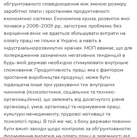
обґрунтованого співвідношення між зміною розміру
заробітної плати і зростанням продуктивності
економічної системи. Економічна криза, розвиток якої
почався у 2008–2009 рр., загострює проблеми, без
вирішення яких не вдається збільшувати витрати на
оплату праці не тільки в Україні, а навіть в
індустріальнорозвинутих країнах. МОП вважає, що для
попередження зазначених негативних тенденцій в
будь-якій державі необхідно стимулювати внутрішнє
споживання. Продуктивність праці, яка є фактором
зростання виробництва продукції, може бути
підвищена лише при урахуванні тих внутрішніх
чинників (психологічних, соціальних та техніко-
організаційних), що залежать від досягнутого рівня
організації, умов, організації та нормування праці,
культури менеджменту, трудової мотивації та
психології праці. В той же час, з боку держави повинні
бути вжиті заходи щодо контролю за обґрунтованістю
формування видатків на оплату праці в залежності від