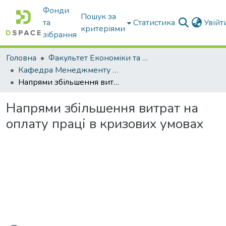
Фонди
Пошук за
та
Статистика
Увій
критеріями
зібрання
Головна
Факультет Економіки та бізнесу
Кафедра Менеджменту та публічного адміністрування
Напрями збільшення витрат на оплату праці в кризових умовах
Напрями збільшення витрат на
оплату праці в кризових умовах