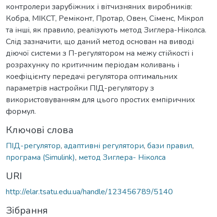
контролери зарубіжних і вітчизняних виробників:
Кобра, МІКСТ, Реміконт, Протар, Овен, Сіменс, Мікрол
та інші, як правило, реалізують метод Зиглера-Ніколса.
Слід зазначити, що даний метод основан на виводі
діючої системи з П-регулятором на межу стійкості і
розрахунку по критичним періодам коливань і
коефіцієнту передачі регулятора оптимальних
параметрів настройки ПІД-регулятору з
використовуванням для цього простих емпіричних
формул.
Ключові слова
ПІД-регулятор
,
адаптивні регулятори
,
бази правил
,
програма (Simulink)
,
метод Зиглера- Ніколса
URI
http://elar.tsatu.edu.ua/handle/123456789/5140
Зібрання