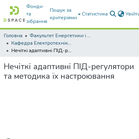
Фонди
Пошук за
та
Статистика
Увій
критеріями
зібрання
Головна
Факультет Енергетики і комп'ютерних технологій
Кафедра Електротехніки і електромеханіки ім. проф. В.В. Овчарова
Нечіткі адаптивні ПІД-регулятори та методика їх настроювання
Нечіткі адаптивні ПІД-регулятори
та методика їх настроювання