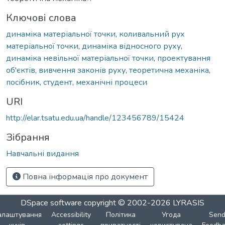
Ключові слова
динаміка матеріальної точки
,
коливальний рух
матеріальної точки
,
динаміка відносного руху
,
динаміка невільної матеріальної точки
,
проектування
об'єктів
,
вивчення законів руху
,
теоретична механіка
,
посібник
,
студент
,
механічні процеси
URI
http://elar.tsatu.edu.ua/handle/123456789/15424
Зібрання
Навчальні видання
Повна інформація про документ
DSpace software
copyright © 2002-2026
LYRASIS
алаштування
Accessibility
Політика
Угода
Sen