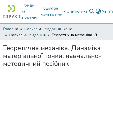
Фонди
Пошук за
та
Статистика
Увій
критеріями
зібрання
Головна
Навчальні видання. Конспекти лекцій
Навчальні видання
Теоретична механіка. Динаміка матеріальної точки: навчально-методичний посібник
Теоретична механіка. Динаміка
матеріальної точки: навчально-
методичний посібник
Вантажиться...