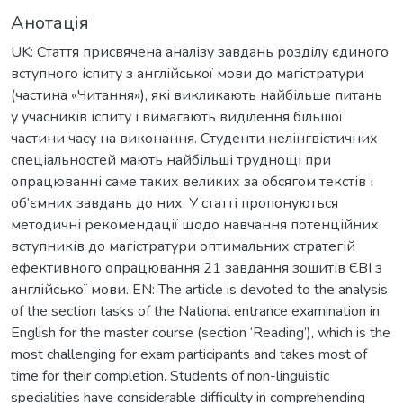
Анотація
UK: Стаття присвячена аналізу завдань розділу єдиного
вступного іспиту з англійської мови до магістратури
(частина «Читання»), які викликають найбільше питань
у учасників іспиту і вимагають виділення більшої
частини часу на виконання. Студенти нелінгвістичних
спеціальностей мають найбільші труднощі при
опрацюванні саме таких великих за обсягом текстів і
об’ємних завдань до них. У статті пропонуються
методичні рекомендації щодо навчання потенційних
вступників до магістратури оптимальних стратегій
ефективного опрацювання 21 завдання зошитів ЄВІ з
англійської мови. EN: The article is devoted to the analysis
of the section tasks of the National entrance examination in
English for the master course (section ‘Reading’), which is the
most challenging for exam participants and takes most of
time for their completion. Students of non-linguistic
specialities have considerable difficulty in comprehending