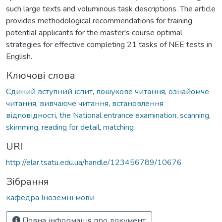
such large texts and voluminous task descriptions. The article
provides methodological recommendations for training
potential applicants for the master's course optimal
strategies for effective completing 21 tasks of NEE tests in
English.
Ключові слова
Єдиний вступний іспит
,
пошукове читання
,
ознайомче
читання
,
вивчаюче читання
,
встановлення
відповідності
,
the National entrance examination
,
scanning
,
skimming
,
reading for detail
,
matching
URI
http://elar.tsatu.edu.ua/handle/123456789/10676
Зібрання
кафедра Іноземні мови
Повна інформація про документ