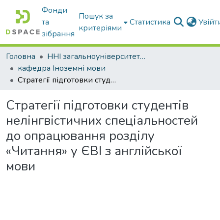
Фонди
Пошук за
та
Статистика
Увій
критеріями
зібрання
Головна
ННІ загальноуніверситетської підготовки
кафедра Іноземні мови
Стратегії підготовки студентів нелінгвістичних спеціальностей до опрацювання розділу «Читання» у ЄВІ з англійської мови
Стратегії підготовки студентів
нелінгвістичних спеціальностей
до опрацювання розділу
«Читання» у ЄВІ з англійської
мови