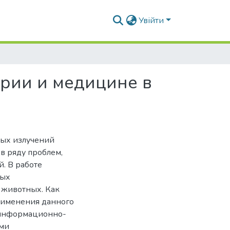
Увійти
рии и медицине в
ых излучений
в ряду проблем,
. В работе
ных
 животных. Как
рименения данного
 информационно-
ыми