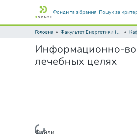
Фонди та зібрання
Пошук за крите
Головна
Факультет Енергетики і комп'ютерних технологій
Информационно-вол
лечебных целях
Файли