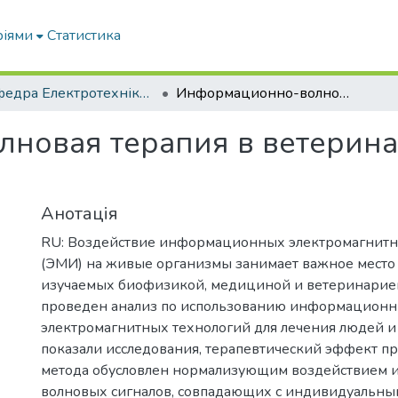
ріями
Статистика
Кафедра Електротехніки і електромеханіки ім. проф. В.В. Овчарова
Информационно-волновая терапия в ветеринарии и медицине в лечебных целях
новая терапия в ветерина
Анотація
RU: Воздействие информационных электромагнитн
(ЭМИ) на живые организмы занимает важное место 
изучаемых биофизикой, медициной и ветеринарией
проведен анализ по использованию информацион
электромагнитных технологий для лечения людей и
показали исследования, терапевтический эффект п
метода обусловлен нормализующим воздействием
волновых сигналов, совпадающих с индивидуальн