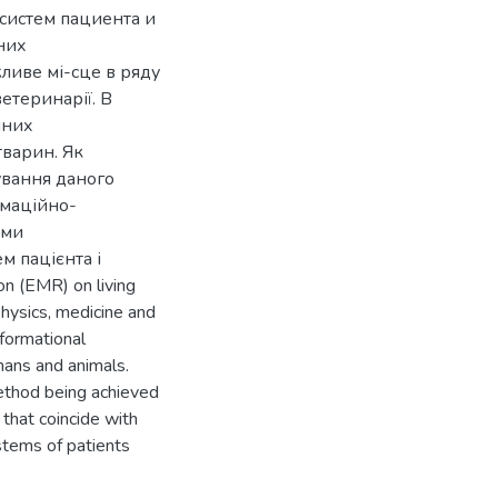
систем пациента и
них
ливе мі-сце в ряду
етеринарії. В
йних
тварин. Як
ування даного
маційно-
ими
м пацієнта і
on (EMR) on living
physics, medicine and
nformational
mans and animals.
method being achieved
 that coincide with
ystems of patients