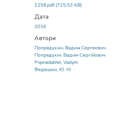
Вантажиться...
2298.pdf
(725.53 KB)
Дата
2016
Автори
Попрядухин, Вадим Сергеевич
Попрядухін, Вадим Сергійович
Popriadukhin, Vadym
Федюшко, Ю. М.