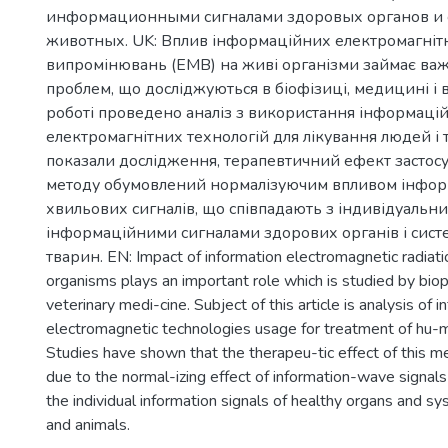
информационными сигналами здоровых органов и 
животных. UK: Вплив інформаційних електромагніт
випромінювань (ЕМВ) на живі організми займає важ
проблем, що досліджуються в біофізиці, медицині і в
роботі проведено аналіз з використання інформаці
електромагнітних технологій для лікування людей і 
показали дослідження, терапевтичний ефект застос
методу обумовлений нормалізуючим впливом інфор
хвильових сигналів, що співпадають з індивідуальн
інформаційними сигналами здорових органів і систе
тварин. EN: Impact of information electromagnetic radiati
organisms plays an important role which is studied by bio
veterinary medi-cine. Subject of this article is analysis of i
electromagnetic technologies usage for treatment of hu-
Studies have shown that the therapeu-tic effect of this 
due to the normal-izing effect of information-wave signals
the individual information signals of healthy organs and s
and animals.