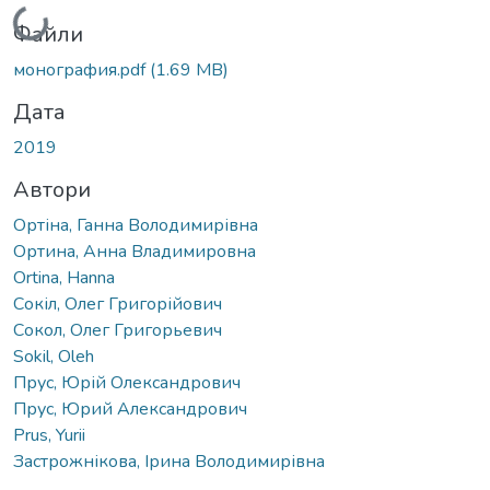
Вантажиться...
Файли
монография.pdf
(1.69 MB)
Дата
2019
Автори
Ортіна, Ганна Володимирівна
Ортина, Анна Владимировна
Ortina, Hanna
Сокіл, Олег Григорійович
Сокол, Олег Григорьевич
Sokil, Оleh
Прус, Юрій Олександрович
Прус, Юрий Александрович
Prus, Yurii
Застрожнікова, Ірина Володимирівна