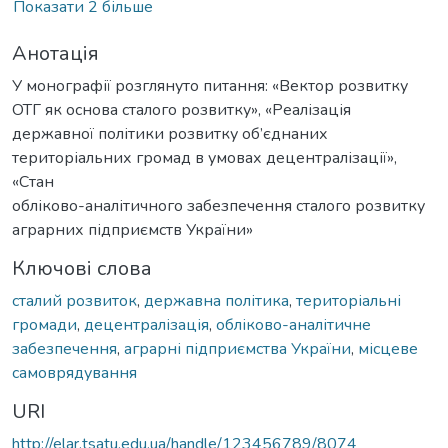
Показати 2 більше
Анотація
У монографії розглянуто питання: «Вектор розвитку
ОТГ як основа сталого розвитку», «Реалізація
державної політики розвитку об’єднаних
територіальних громад в умовах децентралізації»,
«Стан
обліково-аналітичного забезпечення сталого розвитку
аграрних підприємств України»
Ключові слова
сталий розвиток
,
державна політика
,
територіальні
громади
,
децентралізація
,
обліково-аналітичне
забезпечення
,
аграрні підприємства України
,
місцеве
самоврядування
URI
http://elar.tsatu.edu.ua/handle/123456789/8074