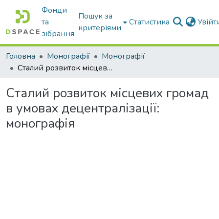
Фонди
Пошук за
та
Статистика
Увій
критеріями
зібрання
Головна
Монографії
Монографії
Сталий розвиток місцевих громад в умовах децентралізації: монографія
Сталий розвиток місцевих громад
в умовах децентралізації:
монографія