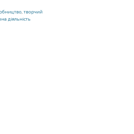
робництво
,
творчий
на діяльність