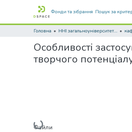
Фонди та зібрання
Пошук за крите
Головна
ННІ загальноуніверситетської підготовки
каф
Особливості застосу
творчого потенціал
Вантажиться...
Файли