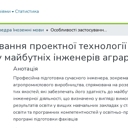
ріями
Статистика
едра Іноземні мови
Особливості застосування проектної технології для розвитку творчого потенціалу майбутніх інженерів аграрного профілю
вання проектної технології
у майбутніх інженерів агр
Анотація
Професійна підготовка сучасного інженера, зокрема
агропромислового виробництва, спрямована на розв
тих якостей, які забезпечать його здатність до майбу
інженерної діяльності, що визначено у вигляді вимог
результатів освіти у вищих навчальних закладах у с
освіти та програмних компетентностей у освітньо-п
програмі підготовки фахівців