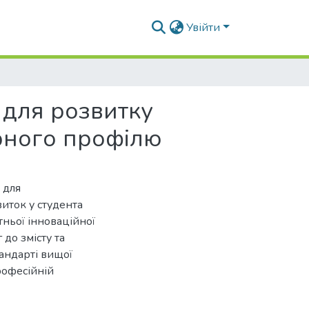
Увійти
 для розвитку
арного профілю
 для
иток у студента
тньої інноваційної
 до змісту та
тандарті вищої
рофесійній