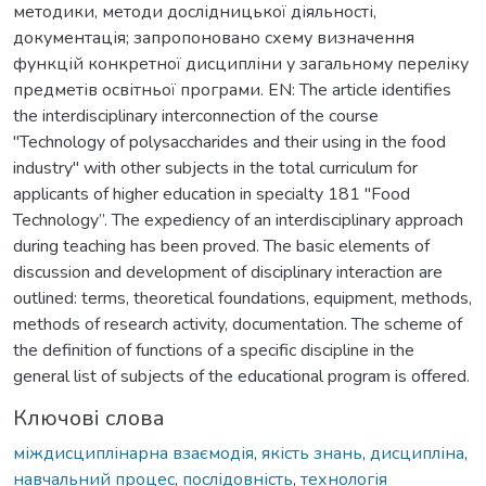
методики, методи дослідницької діяльності,
документація; запропоновано схему визначення
функцій конкретної дисципліни у загальному переліку
предметів освітньої програми. EN: The article identifies
the interdisciplinary interconnection of the course
"Technology of polysaccharides and their using in the food
industry" with other subjects in the total curriculum for
applicants of higher education in specialty 181 "Food
Technology”. The expediency of an interdisciplinary approach
during teaching has been proved. The basic elements of
discussion and development of disciplinary interaction are
outlined: terms, theoretical foundations, equipment, methods,
methods of research activity, documentation. The scheme of
the definition of functions of a specific discipline in the
general list of subjects of the educational program is offered.
Ключові слова
міждисциплінарна взаємодія
,
якість знань
,
дисципліна
,
навчальний процес
,
послідовність
,
технологія