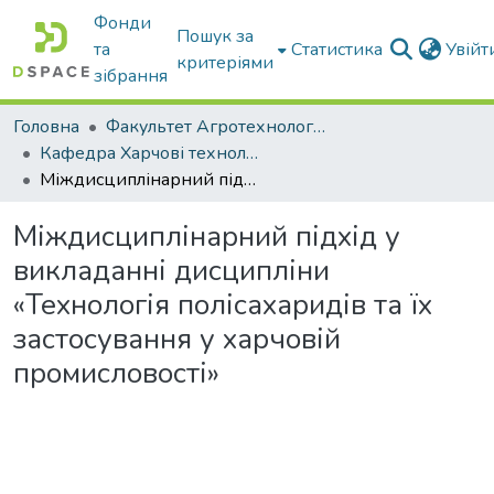
Фонди
Пошук за
та
Статистика
Увій
критеріями
зібрання
Головна
Факультет Агротехнологій та екології
Кафедра Харчові технологіі та готельно-ресторанна справа
Міждисциплінарний підхід у викладанні дисципліни «Технологія полісахаридів та їх застосування у харчовій промисловості»
Міждисциплінарний підхід у
викладанні дисципліни
«Технологія полісахаридів та їх
застосування у харчовій
промисловості»