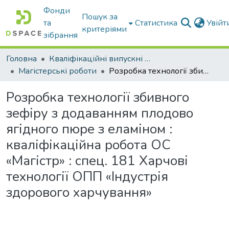
Фонди
Пошук за
та
Статистика
Увій
критеріями
зібрання
Головна
Кваліфікаційні випускні роботи бакалаврів і магістрів
Магістерські роботи
Розробка технології збивного зефіру з додаванням плодово ягідного пюре з еламіном : кваліфікаційна робота ОС «Магістр» : спец. 181 Харчові технології ОПП «Індустрія здорового харчування»
Розробка технології збивного
зефіру з додаванням плодово
ягідного пюре з еламіном :
кваліфікаційна робота ОС
«Магістр» : спец. 181 Харчові
технології ОПП «Індустрія
здорового харчування»