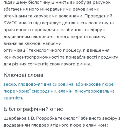
підвищену біологічну цінність виробу за рахунок
збагачення його мінеральними речовинами,
вітамінами та харчовими волокнами. Проведений
SWOT-аналіз підтверджує доцільність розвитку та
практичного впровадження збивного зефіру з
додаванням плодово-ягідного пюре та еламіну,
визначає ключові напрями
оптимізації технологічного процесу, підвищення
конкурентоспроможності та привабливості продукту
для різних сегментів споживчого ринку.
Ключові слова
зефір
,
плодово-ягідна сировина
,
абрикосове пюре
,
пюре чорної смородини
,
еламін
,
піноутворювальна
здатність
Бібліографічний опис
Щербаков І. В. Розробка технології збивного зефіру з
додаванням плодово ягідного пюре з еламіном :