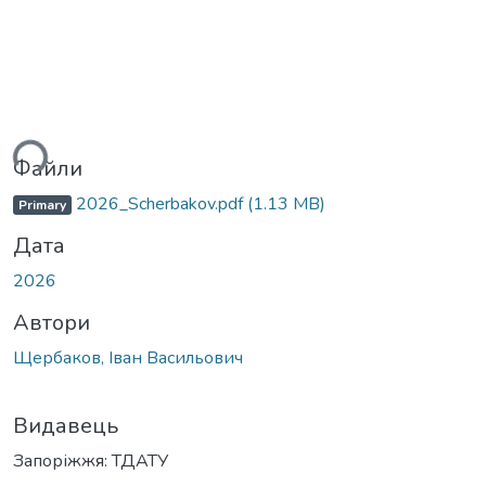
ься...
Файли
2026_Scherbakov.pdf
(1.13 MB)
Primary
Дата
2026
Автори
Щербаков, Іван Васильович
Видавець
Запоріжжя: ТДАТУ