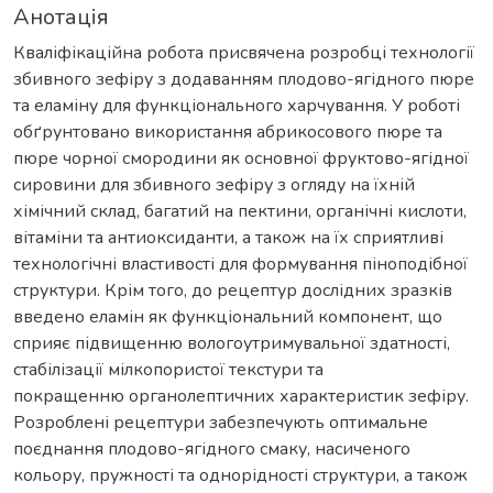
Анотація
Кваліфікаційна робота присвячена розробці технології
збивного зефіру з додаванням плодово-ягідного пюре
та еламіну для функціонального харчування. У роботі
обґрунтовано використання абрикосового пюре та
пюре чорної смородини як основної фруктово-ягідної
сировини для збивного зефіру з огляду на їхній
хімічний склад, багатий на пектини, органічні кислоти,
вітаміни та антиоксиданти, а також на їх сприятливі
технологічні властивості для формування піноподібної
структури. Крім того, до рецептур дослідних зразків
введено еламін як функціональний компонент, що
сприяє підвищенню вологоутримувальної здатності,
стабілізації мілкопористої текстури та
покращенню органолептичних характеристик зефіру.
Розроблені рецептури забезпечують оптимальне
поєднання плодово-ягідного смаку, насиченого
кольору, пружності та однорідності структури, а також