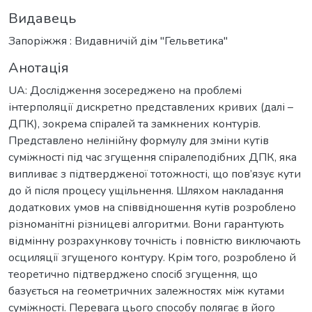
Видавець
Запоріжжя : Видавничій дім "Гельветика"
Анотація
UA: Дослідження зосереджено на проблемі
інтерполяції дискретно представлених кривих (далі –
ДПК), зокрема спіралей та замкнених контурів.
Представлено нелінійну формулу для зміни кутів
суміжності під час згущення спіралеподібних ДПК, яка
випливає з підтвердженої тотожності, що пов’язує кути
до й після процесу ущільнення. Шляхом накладання
додаткових умов на співвідношення кутів розроблено
різноманітні різницеві алгоритми. Вони гарантують
відмінну розрахункову точність і повністю виключають
осциляції згущеного контуру. Крім того, розроблено й
теоретично підтверджено спосіб згущення, що
базується на геометричних залежностях між кутами
суміжності. Перевага цього способу полягає в його