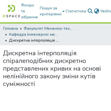
Фонди
Пошук за
та
Статистика
Увій
критеріями
зібрання
Головна
Факультет Механіко-технологічний
Кафедра Інженерної механіки та комп'ютерного проектування
Дискретна інтерполяція спіралеподібних дискретно представлених кривих на основі нелінійного закону зміни кутів суміжності
Дискретна інтерполяція
спіралеподібних дискретно
представлених кривих на основі
нелінійного закону зміни кутів
суміжності