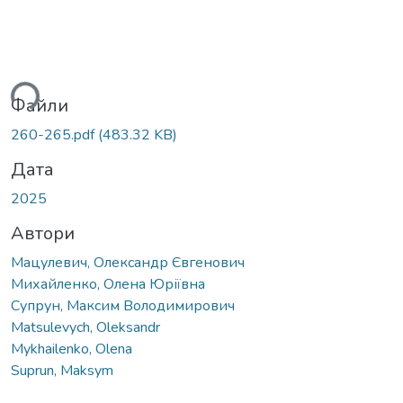
ться...
Файли
260-265.pdf
(483.32 KB)
Дата
2025
Автори
Мацулевич, Олександр Євгенович
Михайленко, Олена Юріївна
Супрун, Максим Володимирович
Matsulevych, Oleksandr
Mykhailenko, Olena
Suprun, Maksym