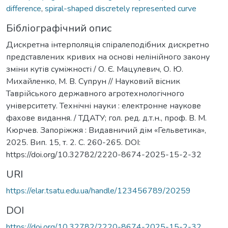
difference
,
spiral-shaped discretely represented curve
Бібліографічний опис
Дискретна інтерполяція спіралеподібних дискретно
представлених кривих на основі нелінійного закону
зміни кутів суміжності / О. Є. Мацулевич, О. Ю.
Михайленко, М. В. Супрун // Науковий вісник
Таврійського державного агротехнологічного
університету. Технічні науки : електронне наукове
фахове видання. / ТДАТУ; гол. ред. д.т.н., проф. В. М.
Кюрчев. Запоріжжя : Видавничий дім «Гельветика»,
2025. Вип. 15, т. 2. С. 260-265. DOI:
https://doi.org/10.32782/2220-8674-2025-15-2-32
URI
https://elar.tsatu.edu.ua/handle/123456789/20259
DOI
https://doi.org/10.32782/2220-8674-2025-15-2-32