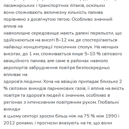
пасажирських і транспортних літаків, оскільки
вони споживають величезну кількість палива
порівняно з досягнутою тягою. Особливо значний
вплив на
навколишнє середовище мають далекі перельоти, що
здійснюються на висоті 8–12 км, де спостерігаються
найвищі концентрації токсичних сполук. На менших
висотах, до 1 км, споживається лише 5–10 % світового
авіаційного палива, але саме в районах навколо
аеропортів забруднення повітря безпосередньо
впливає на
здоров’я людини. Хоча на авіацію припадає близько 2
% світових викидів парникових газів, її вплив на якість
повітря та здоров’я людей є значним, особливо в
регіонах з інтенсивним повітряним рухом. Глобальні
викиди
в цьому секторі зросли більш ніж на 75 % між 1990 і
2012 роками, і прогнози вказують на те, що вони