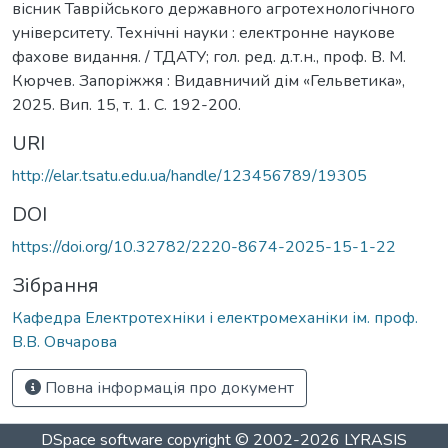
вісник Таврійського державного агротехнологічного
університету. Технічні науки : електронне наукове
фахове видання. / ТДАТУ; гол. ред. д.т.н., проф. В. М.
Кюрчев. Запоріжжя : Видавничий дім «Гельветика»,
2025. Вип. 15, т. 1. C. 192-200.
URI
http://elar.tsatu.edu.ua/handle/123456789/19305
DOI
https://doi.org/10.32782/2220-8674-2025-15-1-22
Зібрання
Кафедра Електротехніки і електромеханіки ім. проф.
В.В. Овчарова
Повна інформація про документ
DSpace software
copyright © 2002-2026
LYRASIS