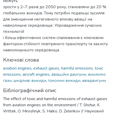
можуть
зрости у 2–7 разів до 2050 року, становлячи до 20 %
глобальних викидів. Тому потрібні подальші зусилля
для зменшення негативного впливу авіації на
навколишнє середовище. Упровадження сучасних
технологій
і більш ефективних систем спалювання є ключовим
фактором стійкості повітряного транспорту та захисту
навколишнього середовища.
Ключові слова
aviation engines
,
exhaust gases
,
harmful emissions
,
toxic
emissions
,
aircraft engines
,
авіаційні двигуни
,
вихлопні
гази
,
шкідливі викиди
,
токсичні викиди
,
авіадвигуни
Бібліографічний опис
The effect of toxic and harmful emissions of exhaust gases
from aviation engines on the environment / T. Shchur, K.
Wittek, O. Miroshnyk, S. Halko, D. Zelenkov // Науковий