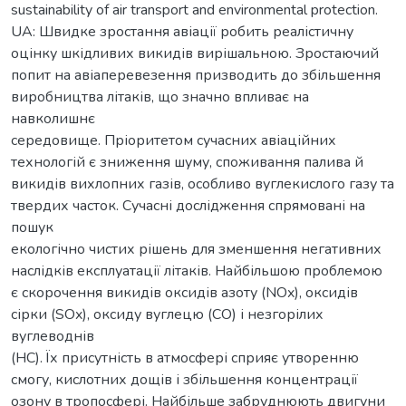
sustainability of air transport and environmental protection.
UA: Швидке зростання авіації робить реалістичну
оцінку шкідливих викидів вирішальною. Зростаючий
попит на авіаперевезення призводить до збільшення
виробництва літаків, що значно впливає на
навколишнє
середовище. Пріоритетом сучасних авіаційних
технологій є зниження шуму, споживання палива й
викидів вихлопних газів, особливо вуглекислого газу та
твердих часток. Сучасні дослідження спрямовані на
пошук
екологічно чистих рішень для зменшення негативних
наслідків експлуатації літаків. Найбільшою проблемою
є скорочення викидів оксидів азоту (NOx), оксидів
сірки (SOx), оксиду вуглецю (CO) і незгорілих
вуглеводнів
(HC). Їх присутність в атмосфері сприяє утворенню
смогу, кислотних дощів і збільшення концентрації
озону в тропосфері. Найбільше забруднюють двигуни