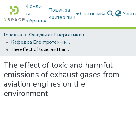
Фонди
Пошук за
та
Статистика
Увій
критеріями
зібрання
Головна
Факультет Енергетики і комп'ютерних технологій
Кафедра Електротехніки і електромеханіки ім. проф. В.В. Овчарова
The effect of toxic and harmful emissions of exhaust gases from aviation engines on the environment
The effect of toxic and harmful
emissions of exhaust gases from
aviation engines on the
environment