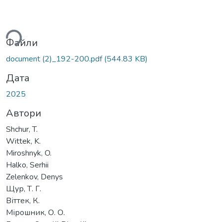
иться...
Файли
document (2)_192-200.pdf
(544.83 KB)
Дата
2025
Автори
Shchur, T.
Wittek, K.
Miroshnyk, O.
Halko, Serhii
Zelenkov, Denys
Щур, Т. Г.
Віттек, К.
Мірошник, О. О.