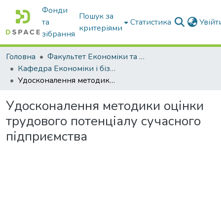
Фонди
Пошук за
та
Статистика
Увій
критеріями
зібрання
Головна
Факультет Економіки та бізнесу
Кафедра Економіки і бізнесу
Удосконалення методики оцінки трудового потенціалу сучасного підприємства
Удосконалення методики оцінки
трудового потенціалу сучасного
підприємства