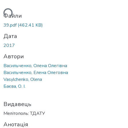
ься...
Файли
39.pdf
(462.41 KB)
Дата
2017
Автори
Васильченко, Олена Олегівна
Васильченко, Елена Олеговна
Vasylchenko, Olena
Баєва, О. І.
Видавець
Мелітополь: ТДАТУ
Анотація