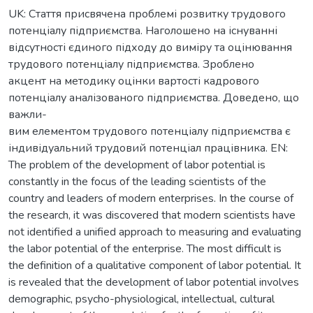
UK: Стаття присвячена проблемі розвитку трудового
потенціалу підприємства. Наголошено на існуванні
відсутності єдиного підходу до виміру та оцінювання
трудового потенціалу підприємства. Зроблено
акцент на методику оцінки вартості кадрового
потенціалу аналізованого підприємства. Доведено, що
важли-
вим елементом трудового потенціалу підприємства є
індивідуальний трудовий потенціал працівника. EN:
The problem of the development of labor potential is
constantly in the focus of the leading scientists of the
country and leaders of modern enterprises. In the course of
the research, it was discovered that modern scientists have
not identified a unified approach to measuring and evaluating
the labor potential of the enterprise. The most difficult is
the definition of a qualitative component of labor potential. It
is revealed that the development of labor potential involves
demographic, psycho-physiological, intellectual, cultural