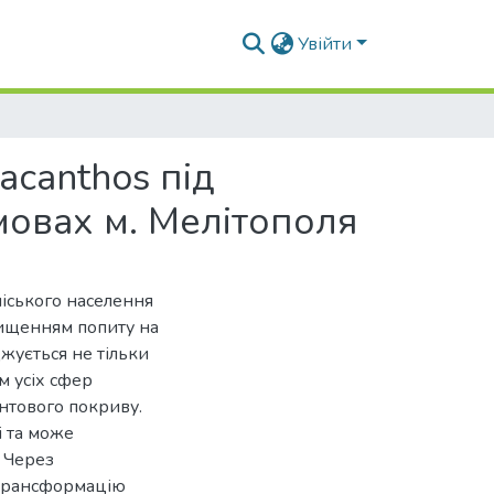
Увійти
iacanthos під
овах м. Мелітополя
міського населення
вищенням попиту на
жується не тільки
м усіх сфер
унтового покриву.
і та може
. Через
 трансформацію