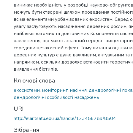
виникає необхідність у розробці науково-обґрунто
можуть бути створені шляхом проведення постійног
всіма елементами урбанізованих екосистем. Серед о
увагу заслуговують насадження деревних рослин, як
найбільш вагомих та довговічних компонентів систе
озеленення, що мають значний середо- вищетвірни
середовищезахисний ефект. Тому питання оцінки м
деревних культур є дуже важливим, актуальним та
напрямком, оскільки дозволяє встановити теоретичн
виявлення біотипів.
Ключові слова
екосистеми
,
моніторинг
,
насіння
,
дендрологічні пок
дендрологічні особливості насаджень
URI
http://elar.tsatu.edu.ua/handle/123456789/8504
Зібрання