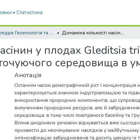
ріями
Статистика
Кафедра Геоекологія та землеустрій
Динаміка кількості насінин у плодах Gleditsia triacanthos під впливом факторів оточуючого середовища в умовах м. Мелітополя
асінин у плодах Gleditsia tr
точуючого середовища в ум
Анотація
Останнім часом демографічний ріст і концентрація 
характеризується значною індустріалізацією та під
використання природних компонентів, що супровод
вилученням природних ресурсів, але й забруднення
середовища, в тому числі повітряного басейну та ґр
Вплив шкідливих речовин відчувається вже сьогодн
призвести до неочікуваних наслідків у майбутньому
інтенсифікацію забруднювачів та досить швидку їх