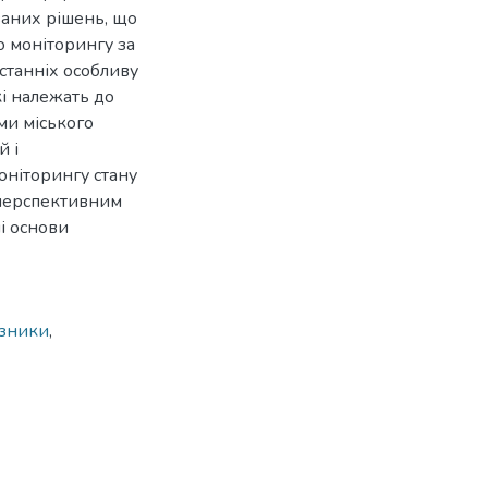
ваних рішень, що
о моніторингу за
станніх особливу
і належать до
ми міського
й і
оніторингу стану
 перспективним
і основи
азники
,