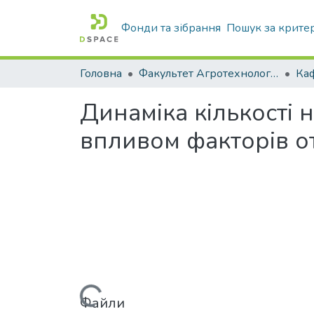
Фонди та зібрання
Пошук за крите
Головна
Факультет Агротехнологій та екології
Динаміка кількості н
впливом факторів о
Файли