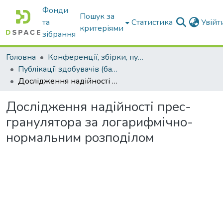
Фонди
Пошук за
та
Статистика
Увій
критеріями
зібрання
Головна
Конференції, збірки, публікації молодих вчених і здобувачів : магістрів, бакалаврів, аспірантів.
Публікації здобувачів (бакалаврів. магістрів, аспірантів)
Дослідження надійності прес-гранулятора за логарифмічно-нормальним розподілом
Дослідження надійності прес-
гранулятора за логарифмічно-
нормальним розподілом