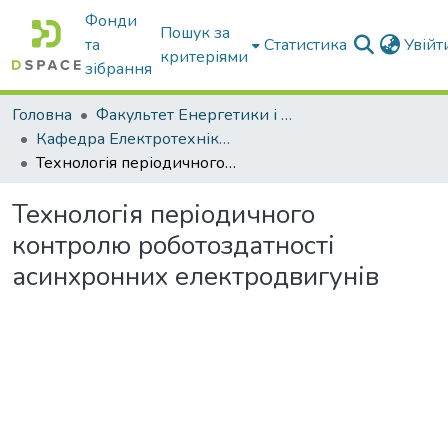
Фонди
Пошук за
та
Статистика
Увій
критеріями
зібрання
Головна
Факультет Енергетики і комп'ютерних технологій
Кафедра Електротехніки і електромеханіки ім. проф. В.В. Овчарова
Технологія періодичного контролю роботоздатності асинхронних електродвигунів
Технологія періодичного
контролю роботоздатності
асинхронних електродвигунів