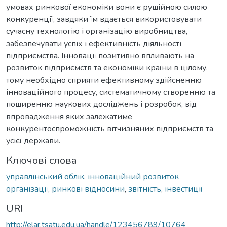
умовах ринкової економіки вони є рушійною силою
конкуренції, завдяки їм вдається використовувати
сучасну технологію і організацію виробництва,
забезпечувати успіх і ефективність діяльності
підприємства. Інновації позитивно впливають на
розвиток підприємств та економіки країни в цілому,
тому необхідно сприяти ефективному здійсненню
інноваційного процесу, систематичному створенню та
поширенню наукових досліджень і розробок, від
впровадження яких залежатиме
конкурентоспроможність вітчизняних підприємств та
усієї держави.
Ключові слова
управлінський облік
,
інноваційний розвиток
організації
,
ринкові відносини
,
звітність
,
інвестиції
URI
http://elar.tsatu.edu.ua/handle/123456789/10764