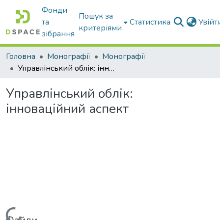
Фонди
Пошук за
та
Статистика
Увій
критеріями
зібрання
Головна
Монографії
Монографії
Управлінський облік: інноваційний аспект
Управлінський облік:
інноваційний аспект