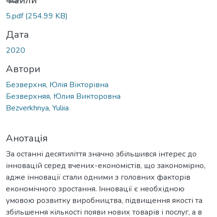
Вантажиться...
Файли
5.pdf
(254.99 KB)
Дата
2020
Автори
Безверхня, Юлія Вікторівна
Безверхняя, Юлия Викторовна
Bezverkhnya, Yuliia
Анотація
За останні десятиліття значно збільшився інтерес до
інновацій серед вчених-економістів, що закономірно,
адже інновації стали одними з головних факторів
економічного зростання. Інновації є необхідною
умовою розвитку виробництва, підвищення якості та
збільшення кількості появи нових товарів і послуг, а в