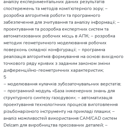
аналізу експериментальних даних результатів
спостережень та методів комп’ютерного зору; −
розробка алгоритмів роботи та програмного
забезпечення для зчитування та аналізу інформації; −
проектування та розробка експертних систем та
автоматизованих робочих місць в АПК; − розробка
методик геометричного моделювання робочих
поверхонь складної конфігурації; − програмна
реалізація алгоритмів формування на основі вихідного
точкового ряду кривих з заданим законом зміни
диференційно-геометричних характеристик;
5
− моделювання кулачків зубозаточувальних верстатів;
− програмний модуль «База інженерних знань для
структурного синтезу газодувок»; − автоматизація
проектування технологічних процесів виготовлення
різьбонарізного інструменту на прикладі плашки; −
аналіз можливостей використання САМ/СAD систем
Delcam для виробництва пресованих деталей; −