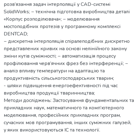
розв’язання задач інтерполяції у CAD-системі
SolidWorks; − технічна підготовка виробництва деталі
«Корпус розподілювача»; − моделювання
мостоподібних протезів у програмному комплексі
DENTCAD;
− дискретна інтерполяція спіралеподібних дискретно
представлених кривих на основі нелінійного закону
зміни кутів суміжності; − автоматизація процесу
профілювання черв’ячних фрез без інтерференції; −
аналіз впливу температури на адаптацію та
продуктивність сільськогосподарських тварин;
- шляхи підвищення енергоефективності під час
виробництва продукції тваринництва;
Методи досліджень: Застосування фундаментальних та
прикладних наук, математичного та комп’ютерного
моделювання, професійних прикладних програм,
сучасних мов програмування, інших суміжних галузей,
у яких використовуються ІС та технології.