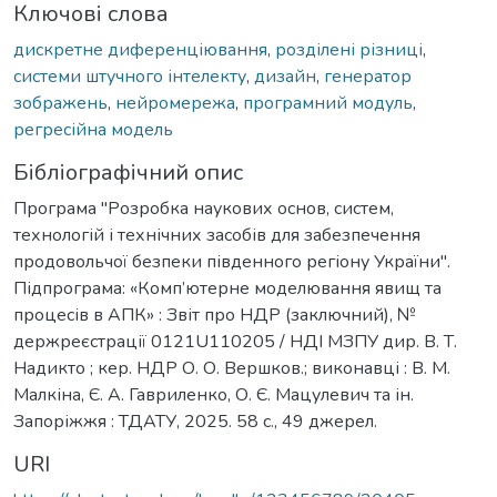
Ключові слова
дискретне диференціювання
,
розділені різниці
,
системи штучного інтелекту
,
дизайн
,
генератор
зображень
,
нейромережа
,
програмний модуль
,
регресійна модель
Бібліографічний опис
Програма "Розробка наукових основ, систем,
технологій і технічних засобів для забезпечення
продовольчої безпеки південного регіону України".
Підпрограма: «Комп’ютерне моделювання явищ та
процесів в АПК» : Звіт про НДР (заключний), №
держреєстрації 0121U110205 / НДІ МЗПУ дир. В. Т.
Надикто ; кер. НДР О. О. Вершков.; виконавці : В. М.
Малкіна, Є. А. Гавриленко, О. Є. Мацулевич та ін.
Запоріжжя : ТДАТУ, 2025. 58 с., 49 джерел.
URI