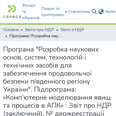
Фонди
Пошук за
та
Статистика
Увій
критеріями
зібрання
Головна
Звіти про НДР
Звіти з НДР
Програма "Розробка наукових основ, систем, технологій і технічних засобів для забезпечення продовольчої безпеки південного регіону України". Підпрограма: «Комп’ютерне моделювання явищ та процесів в АПК» : Звіт про НДР (заключний), № держреєстрації 0121U110205
Програма "Розробка наукових
основ, систем, технологій і
технічних засобів для
забезпечення продовольчої
безпеки південного регіону
України". Підпрограма:
«Комп’ютерне моделювання явищ
та процесів в АПК» : Звіт про НДР
(заключний), № держреєстрації