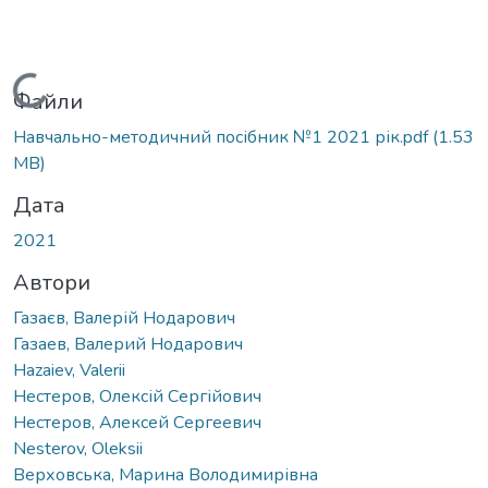
Вантажиться...
Файли
Навчально-методичний посібник №1 2021 рік.pdf
(1.53
MB)
Дата
2021
Автори
Газаєв, Валерій Нодарович
Газаев, Валерий Нодарович
Hazaiev, Valerii
Нестеров, Олексій Сергійович
Нестеров, Алексей Сергеевич
Nesterov, Oleksii
Верховська, Марина Володимирівна