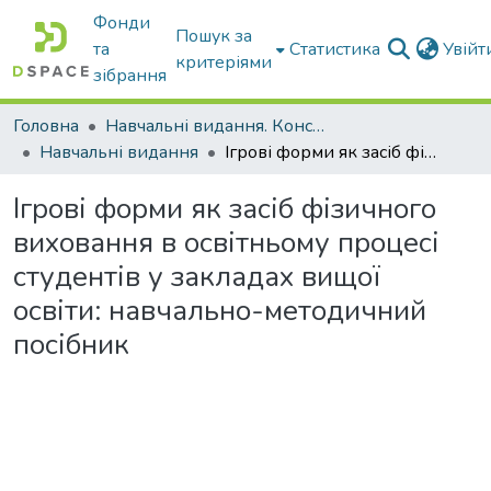
Фонди
Пошук за
та
Статистика
Увій
критеріями
зібрання
Головна
Навчальні видання. Конспекти лекцій
Навчальні видання
Ігрові форми як засіб фізичного виховання в освітньому процесі студентів у закладах вищої освіти: навчально-методичний посібник
Ігрові форми як засіб фізичного
виховання в освітньому процесі
студентів у закладах вищої
освіти: навчально-методичний
посібник