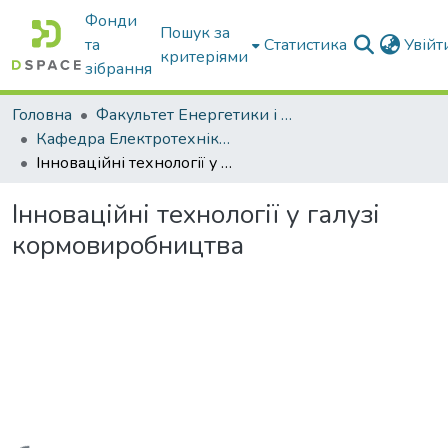
Фонди
Пошук за
та
Статистика
Увій
критеріями
зібрання
Головна
Факультет Енергетики і комп'ютерних технологій
Кафедра Електротехніки і електромеханіки ім. проф. В.В. Овчарова
Інноваційні технології у галузі кормовиробництва
Інноваційні технології у галузі
кормовиробництва