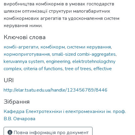
виробництва комбікормів в умовах господарств
шляхом оптимізації структури малогабаритних
комбікормових агрегатів та удосконалення систем
керування ними.
Ключові слова
комбі-агрегати
,
комбікорм
,
системи керування
,
кормоприготування
,
small-sized combi-aggregates
,
keruvannya system
,
engineering
,
elektrotehnologchny
complex
,
criteria of functions
,
tree of trees
,
effective
URI
http://elar.tsatu.edu.ua/handle/123456789/8446
Зібрання
Кафедра Електротехніки і електромеханіки ім. проф.
В.В. Овчарова
Повна інформація про документ