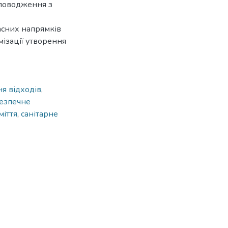
 поводження з
асних напрямків
мізації утворення
я відходів
,
езпечне
міття
,
санітарне