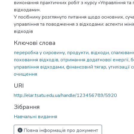
виконання практичних робіт з курсу «Управління та
відходами».
У посібнику розглянуто питання щодо основних, суч
управління та поводження з відходами: аспекти міні
відходів
Ключові слова
переробка у сировину
,
продукти
,
відходи
,
спалюванн
поховання відходів
,
отримання додаткової енергії
,
б
управління відходами
,
фінансовий тягар
,
утилізації с
очищення
URI
http://elar.tsatu.edu.ua/handle/123456789/5920
Зібрання
Навчальні видання
Повна інформація про документ