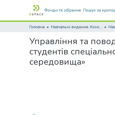
Фонди та зібрання
Пошук за крите
Головна
Навчальні видання. Конспекти лекцій
Нав
Управління та пово
студентів спеціальн
середовища»
Вантажиться...