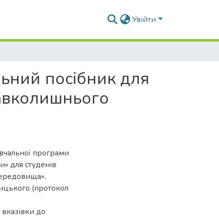
Увійти
льний посібник для
навколишнього
авчальної програми
и» для студенів
середовища»,
ицького (протокол
 вказівки до