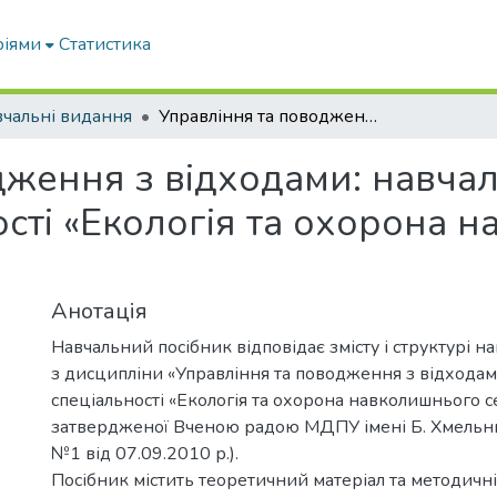
ріями
Статистика
чальні видання
Управління та поводження з відходами: навчальний посібник для студентів спеціальності «Екологія та охорона навколишнього середовища»
дження з відходами: навча
ості «Екологія та охорона 
Анотація
Навчальний посібник відповідає змісту і структурі н
з дисципліни «Управління та поводження з відходам
спеціальності «Екологія та охорона навколишнього 
затвердженої Вченою радою МДПУ імені Б. Хмельн
№1 від 07.09.2010 р.).
Посібник містить теоретичний матеріал та методичні