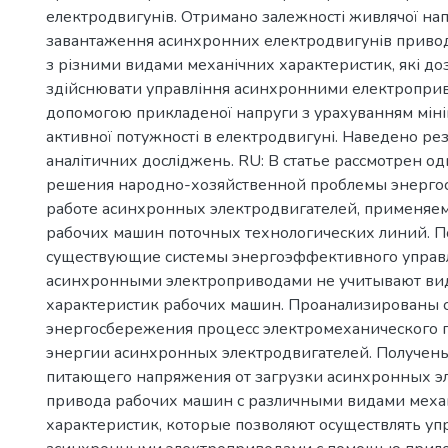
електродвигунів. Отримано залежності живлячої нап
завантаження асинхронних електродвигунів приво
з різними видами механічних характеристик, які д
здійснювати управління асинхронними електропри
допомогою прикладеної напруги з урахуванням міні
активної потужності в електродвигуні. Наведено ре
аналітичних досліджень. RU: В статье рассмотрен од
решения народно-хозяйственной проблемы энерго
работе асинхронных электродвигателей, применяе
рабочих машин поточных технологических линий. По
существующие системы энергоэффективного управ
асинхронными электроприводами не учитывают ви
характеристик рабочих машин. Проанализированы с
энергосбережения процесс электромеханического 
энергии асинхронных электродвигателей. Получен
питающего напряжения от загрузки асинхронных э
привода рабочих машин с различными видами мех
характеристик, которые позволяют осуществлять уп