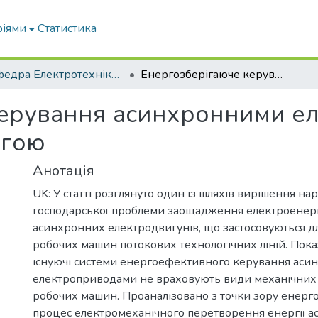
ріями
Статистика
Кафедра Електротехніки і електромеханіки ім. проф. В.В. Овчарова
Енергозберігаюче керування асинхронними електродвигунами прикладеною напругою
керування асинхронними е
угою
Анотація
UK: У статті розглянуто один із шляхів вирішення на
господарської проблеми заощадження електроенергі
асинхронних електродвигунів, що застосовуються д
робочих машин потокових технологічних ліній. Показ
існуючі системи енергоефективного керування ас
електроприводами не враховують види механічних
робочих машин. Проаналізовано з точки зору енер
процес електромеханічного перетворення енергії 