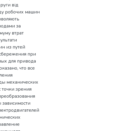
руги від
ду робочих машин
озволяють
водами за
муму втрат
зультати
ин из путей
сбережения при
мых для привода
казано, что все
ления
ды механических
 точки зрения
преобразования
ы зависимости
лектродвигателей
анических
равление