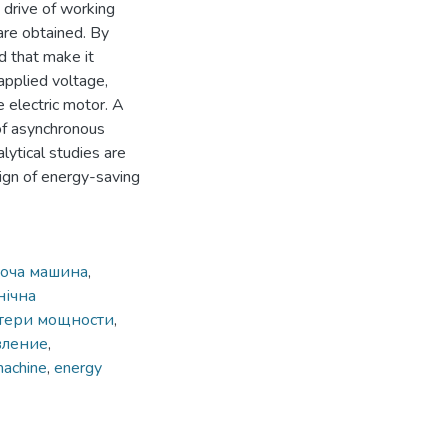
 drive of working
are obtained. By
d that make it
applied voltage,
 electric motor. A
of asynchronous
lytical studies are
ign of energy-saving
оча машина
,
нічна
тери мощности
,
вление
,
achine
,
energy