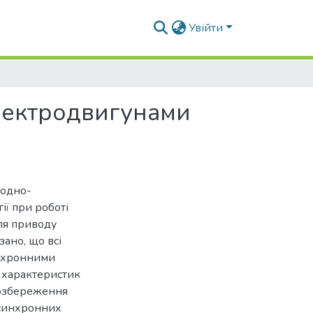
Увійти
лектродвигунами
родно-
ї при роботі
ля приводу
ано, що всі
инхронними
 характеристик
гозбереження
асинхронних