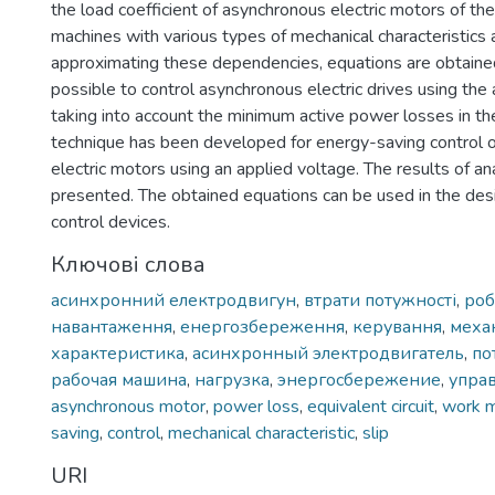
the load coefficient of asynchronous electric motors of the
machines with various types of mechanical characteristics 
approximating these dependencies, equations are obtaine
possible to control asynchronous electric drives using the 
taking into account the minimum active power losses in the
technique has been developed for energy-saving control 
electric motors using an applied voltage. The results of ana
presented. The obtained equations can be used in the des
control devices.
Ключові слова
асинхронний електродвигун
,
втрати потужності
,
роб
навантаження
,
енергозбереження
,
керування
,
меха
характеристика
,
асинхронный электродвигатель
,
по
рабочая машина
,
нагрузка
,
энергосбережение
,
упра
asynchronous motor
,
power loss
,
equivalent circuit
,
work m
saving
,
control
,
mechanical characteristic
,
slip
URI