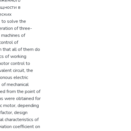
оженного
ощности в
еских
 to solve the
ration of three-
 machines of
control of
n that all of them do
ics of working
motor control to
lent circuit, the
onous electric
 of mechanical
zed from the point of
ons were obtained for
ric motor, depending
 factor, design
l characteristics of
ation coefficient on