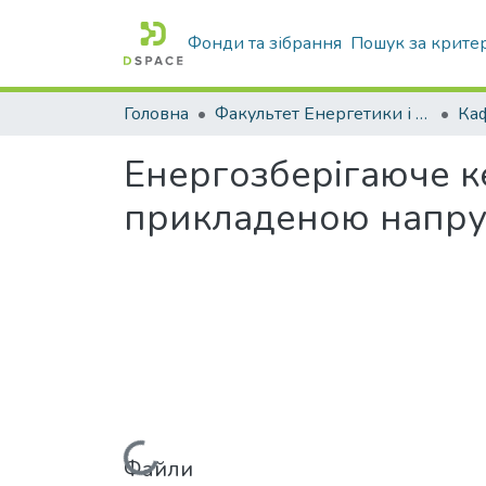
Фонди та зібрання
Пошук за крите
Головна
Факультет Енергетики і комп'ютерних технологій
Енергозберігаюче 
прикладеною напр
Вантажиться...
Файли