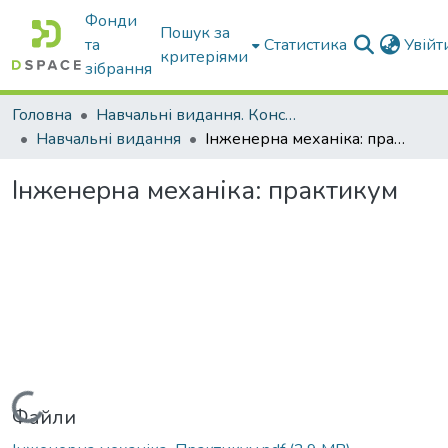
Фонди
Пошук за
та
Статистика
Увій
критеріями
зібрання
Головна
Навчальні видання. Конспекти лекцій
Навчальні видання
Інженерна механіка: практикум
Інженерна механіка: практикум
Вантажиться...
Файли