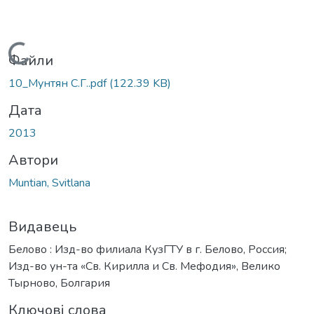
Вантажиться...
Файли
10_Мунтян С.Г..pdf
(122.39 KB)
Дата
2013
Автори
Muntian, Svitlana
Видавець
Белово : Изд-во филиала КузГТУ в г. Белово, Россия;
Изд-во ун-та «Св. Кирилла и Св. Мефодия», Велико
Тырново, Болгария
Ключові слова