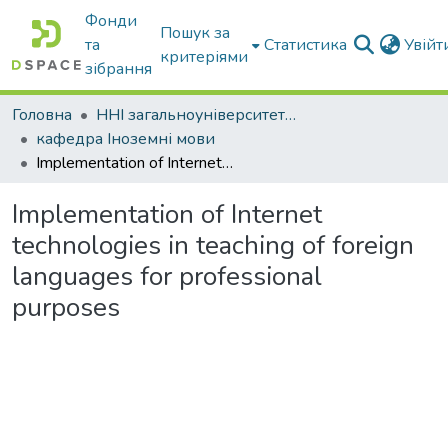
Фонди
Пошук за
та
Статистика
Увій
критеріями
зібрання
Головна
ННІ загальноуніверситетської підготовки
кафедра Іноземні мови
Іmplementation of Internet technologies in teaching of foreign languages for professional purposes
Іmplementation of Internet
technologies in teaching of foreign
languages for professional
purposes