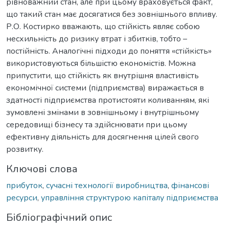
рівноважний стан, але при цьому враховується факт,
що такий стан має досягатися без зовнішнього впливу.
Р.О. Костирко вважають, що стійкість являє собою
несхильність до ризику втрат і збитків, тобто –
постійність. Аналогічні підходи до поняття «стійкість»
використовуються більшістю економістів. Можна
припустити, що стійкість як внутрішня властивість
економічної системи (підприємства) виражається в
здатності підприємства протистояти коливанням, які
зумовлені змінами в зовнішньому і внутрішньому
середовищі бізнесу та здійснювати при цьому
ефективну діяльність для досягнення цілей свого
розвитку.
Ключові слова
прибуток
,
сучасні технології виробництва
,
фінансові
ресурси
,
управління структурою капіталу підприємства
Бібліографічний опис