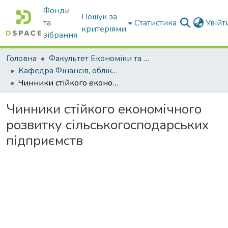
Фонди
Пошук за
та
Статистика
Увій
критеріями
зібрання
Головна
Факультет Економіки та бізнесу
Кафедра Фінансів, обліку і оподаткування
Чинники стійкого економічного розвитку сільськогосподарських підприємств
Чинники стійкого економічного
розвитку сільськогосподарських
підприємств