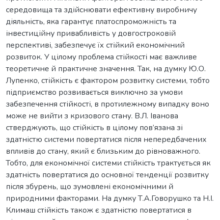
середовища та здійснювати ефективну виробничу
діяльність, яка гарантує платоспроможність та
інвестиційну привабливість у довгостроковій
перспективі, забезпечує їх стійкий економічний
розвиток. У цілому проблема стійкості має важливе
теоретичне й практичне значення. Так, на думку Ю.О.
Лупенко, стійкість є фактором розвитку системи, тобто
підприємство розвивається виключно за умови
забезпечення стійкості, в протилежному випадку воно
може не вийти з кризового стану. В.Л. Іванова
стверджують, що стійкість в цілому пов’язана зі
здатністю системи повертатися після непередбачених
впливів до стану, який є близьким до рівноважного.
Тобто, для економічної системи стійкість трактується як
здатність повертатися до основної тенденції розвитку
після збурень, що зумовлені економічними й
природними факторами. На думку Т.А.Говорушко та Н.І.
Климаш стійкість також є здатністю повертатися в